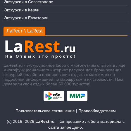
Экскурсии в Севастополе
Экскурсии в Керчи
Экскурсии в Евпатории
ЛаРест \ LaRest
LaRest.ru
- экскурсионное бюро с многолетним опытом в лице
многофункционального интернет ресурса для бронирования
экскурсий онлайн и планирования отдыха с максимально
подробной информацией по маршрутам и их стоимости. Нам
доверили свой отдых более 50 000 туристов!
Пользовательское соглашение
|
Правообладателям
(c) 2016-
2026
LaRest.ru
- Копирование любого материала с
сайта запрещено.