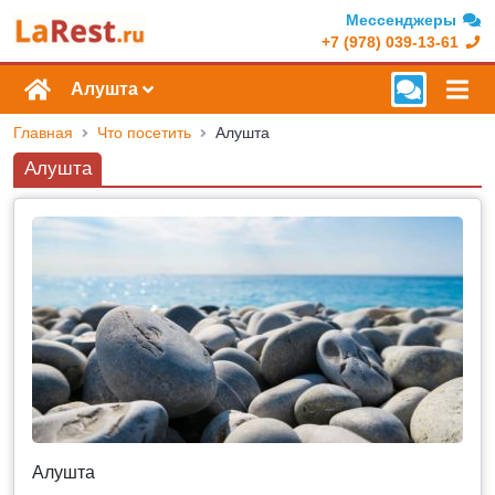
Мессенджеры
+7 (978) 039-13-61
Алушта
Главная
Что посетить
Алушта
Алушта
Алушта