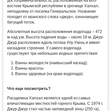
достопримечательность, расположенная на юго-
востоке Крымской республики в урочище Хапхал,
неподалеку от поселка Генеральское. Название
походит от иранского слова «джур», означающее
бегущий поток.
Абсолютная высота расположения водопада – 472
м над у.м. Высота падения воды – около 16 м. Джур-
Джур расположен вдоль потока Улу-Узень и имеет
каскадное строение. У самого водопада
существуют три небольших водных препятствия:
Ванны молодости (наивысший каскад);
Ванны красоты
Ванны здоровья (на краю водопада).
Что еще посмотреть?
Расщелина Хапхал является одной из самых
впечатляющих местностей горного Крыма. С 1974 г.
Джур-Джур стал частью заповедной зоны (250 га),