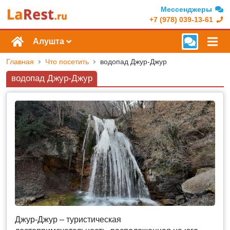
Мессенджеры
+7 (978) 039-13-61
Алушта
Главная
Что посетить
водопад Джур-Джур
водопад Джур-Джур
Джур-Джур – туристическая