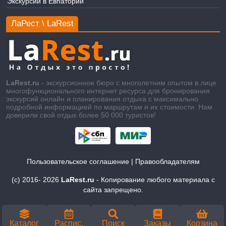
Экскурсии в Евпатории
ЛаРест \ LaRest
LaRest.ru
- экскурсионное бюро с многолетним опытом в лице
многофункционального интернет ресурса для бронирования
экскурсий онлайн и планирования отдыха с максимально
подробной информацией по маршрутам и их стоимости. Нам
доверили свой отдых более 50 000 туристов!
Пользовательское соглашение
|
Правообладателям
(c) 2016-
2026
LaRest.ru
- Копирование любого материала с
сайта запрещено.
Каталог
Распис.
Поиск
Заказы
Корзина