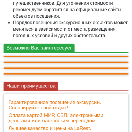
путешественников. Для уточнения стоимости
рекомендуем обратиться на официальные сайты
объектов посещения.
АВТО-ПЕШЕХОДНАЯ
Порядок посещения экскурсионных объектов может
Бахчисарай: Ханский дворец, скальный
меняться в зависимости от места размещения,
монастырь, пещерный город.
АВТО-ПЕШЕХОДНАЯ
погодных условий и других обстоятельств.
АВТО-ПЕШЕХОДНАЯ
Путешествие в историю! Бахчисарай - столица
2 800 ₽
Бахчисарайская мозаика
Крымского ханства+ Пещерный
12ч.
Возможно Вас заинтересует
+ билеты 600 ₽
АВТО-ПЕШЕХОДНАЯ
монастырь+Пещерный город
10ч.
3 200 ₽
3 000 ₽
Крымская кругосветка (Крымские святыни)
11ч.
+ билеты 1 200 ₽
10ч.
3 400 ₽
10
(5)
Наши преимущества
Гарантированное посещение экскурсии.
Спланируйте свой отдых!
Оплата картой МИР, СБП, электронными
деньгами или банковским переводом.
Лучшее качество и цены на LaRest.