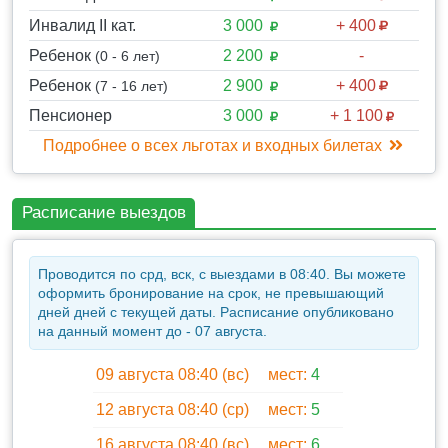
Свободное время 20-30 мин.
Инвалид II кат.
3 000
+ 400
Сбор группы. Выезд в Алушту.
Ребенок
2 200
-
(0 - 6 лет)
Возвращение в 18-19 часов.
Ребенок
2 900
+ 400
(7 - 16 лет)
Внимание, время по маршруту указано
Пенсионер
3 000
+ 1 100
приблизительно.
Подробнее о всех льготах и входных билетах
Порядок посещения объектов может меняться.
В Ханском дворце ведется реставрация, осмотр
помещений основной экспозиции, находящихся на
Расписание выездов
реставрации, замещается осмотром помещений,
ранее не входивших в основную экспозицию.
Проводится по срд, вск, с выездами в 08:40. Вы можете
оформить бронирование на срок, не превышающий
дней дней с текущей даты. Расписание опубликовано
на данный момент до - 07 августа.
09 августа 08:40 (вс)
мест:
4
12 августа 08:40 (ср)
мест:
5
16 августа 08:40 (вс)
мест:
6