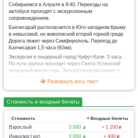
Собираемся в Алуште в 8:40. Переезды на
автобусе проходят с экскурсионным
сопровождением.
Бахчисарай располагается в Юго-западном Крыму
в невысокой, но живописной второй горной гряде.
Дорога лежит через Симферополь. Переезд до
Бахчисарая 1,5 часа (92км).
Экскурсия в пещерный город Чуфут-Кале. 3 часа.
По пути группа проходит через Свято-Успенский
пещерный монастырь. Экскурсовод расскажет о
нём. Посещение пещерного храма по желанию на
Развернуть весь текст
обратном пути. Можно набрать воды в
монастырском источнике. Всё займёт 3,5 часа
(Чуфут-Кале + монастырь).
Стоимость и входные билеты
Время на обед в колоритном восточном кафе 30-60
мин.
Стоимость
+ Входные билеты
Переезд в Ханский дворец. 10 мин.
Взрослый
3 000
+ 1 200
Экскурсия по дворцу 1 час.
Инвалид I кат.
3 000
+ 400