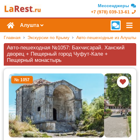
Мессенджеры
+7 (978) 039-13-61
Алушта
Главная
Экскурсии по Крыму
Авто-пешеходные из Алушты
Авто-пешеходная №1057: Бахчисарай. Ханский
дворец + Пещерный город Чуфут-Кале +
Пещерный монастырь
№ 1057