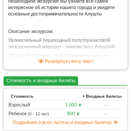
пешеходной экскурсии! Вы узнаете все самое
интересное об истории нашего города и увидите
основные достопримечательности Алушты
Описание экскурсии:
Увлекательный пешеходный полуторачасовой
экскурсионный маршрут - знакомство с Алуштой!
Экскурсия проходит по историческому центру
Развернуть весь текст
города, через приморскую курортную часть Алушты
- во время пешеходной прогулки в сопровождении
экскурсовода туристы знакомятся с дачей "Голубка",
Стоимость и входные билеты
Храмом Феодора Стратилата, Мечетью, и
заканчивается маршрут в районе крепости
«Алустон» - крепость была возведена по указанию
Стоимость
+ Входные билеты
византийского императора Юстиниана I еще в 6
Взрослый
1 000
-
веке. Прекрасно укрепленный Алустон не раз
спасал византийцев от набегов кочевников,
Ребенок
800
-
(0 - 12 лет)
которые пытались взять крепость штурмом.
Подробнее о всех льготах и входных билетах