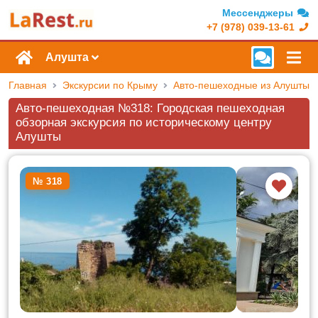
Мессенджеры
+7 (978) 039-13-61
Алушта
Главная
Экскурсии по Крыму
Авто-пешеходные из Алушты
Авто-пешеходная №318: Городская пешеходная
обзорная экскурсия по историческому центру
Алушты
№ 318