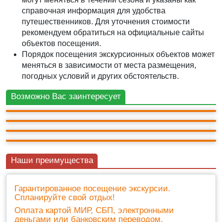
справочная информация для удобства
путешественников. Для уточнения стоимости
рекомендуем обратиться на официальные сайты
объектов посещения.
Порядок посещения экскурсионных объектов может
меняться в зависимости от места размещения,
ПЕШЕХОДНАЯ
погодных условий и других обстоятельств.
ПЕШЕХОДНАЯ
ПЕШЕХОДНАЯ
Экскурсия - квест "История нашего города"
АВТО-ПЕШЕХОДНАЯ
Алушта - Золотые ворота Южного берега Крыма
Индивидуальная пешеходная экскурсия по
Главные достопримечательности Южного
2ч.
Возможно Вас заинтересует
4 500 ₽
Алуште «Листая страницы истории»
берега Крыма за один день
2ч.
1 000 ₽
2ч.
3 000 ₽
3 000 ₽
12ч.
+ билеты 100 ₽
10
(6)
Наши преимущества
Гарантированное посещение экскурсии.
Спланируйте свой отдых!
Оплата картой МИР, СБП, электронными
деньгами или банковским переводом.