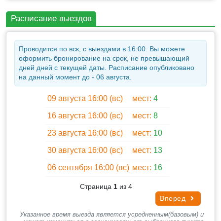
Посещение значимых в Алуште исторических и
Расписание выездов
археологических объектов, среди которых: сквер
Пушкина, Центральная Набережная, Приморский
парк; знакомство с административным и
Проводится по вск, с выездами в 16:00. Вы можете
историческим центрами города, храмом Феодора
оформить бронирование на срок, не превышающий
Стратилата, мечетью Юхары-Джами,
дней дней с текущей даты. Расписание опубликовано
средневековой крепостью Алустон и другими
на данный момент до - 06 августа.
объектами. Стоит отметить, что гуляя по паркам и
скверам Алушты, по набережной, вы дышите
09 августа 16:00 (вс)
мест:
4
чистым, горным, целебным воздухом, наполненным
16 августа 16:00 (вс)
мест:
8
фитонцидами, кислородом и обогащенным ионами
соли и йода. Такие прогулки восстанавливают
23 августа 16:00 (вс)
мест:
10
уставший организм, ускоряют обменные процессы,
30 августа 16:00 (вс)
мест:
13
очищают кровь, стабилизируют давление. Исчезнут
головные боли, улучшится дыхание, сон,
06 сентября 16:00 (вс)
мест:
16
успокоятся нервы. Особенно они полезны после
болезней верхних дыхательных путей.
Страница
1
из 4
Вперед
Указанное время выезда является усредненным(базовым) и