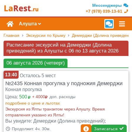
Мессенджеры
+7 (978) 039-13-61
Алушта
Главная
Экскурсии по Крыму
Демерджи (Долина приведени
Расписание экскурсий на Демерджи (Долина
приведений) из Алушты c 06 по 13 августа 2026
06 августа 2026 (четверг)
13:40
Осталось 5 мест
№2435 Конная прогулка у подножия Демерджи
Конная прогулка
Цена:
500
+ 4000
доп. расходы
подробнее о цене и льготах
Экскурсия из Ялты транзитом через Алушту. Время
отправления указано из Ялты!
Вы увидите: Демерджи (Долина приведений);
Записаться
Продолжит. 4ч. 30м.