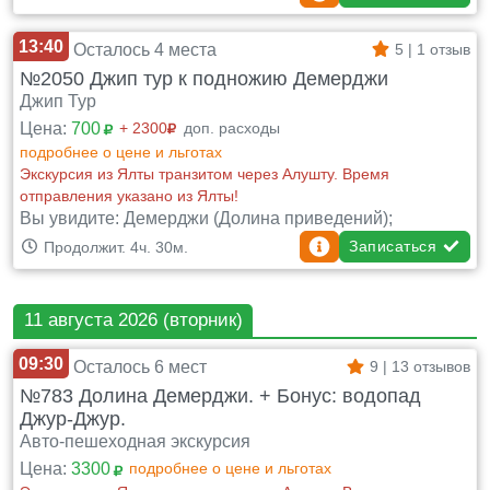
13:40
Осталось 4 места
5 | 1 отзыв
№2050 Джип тур к подножию Демерджи
Джип Тур
Цена:
700
+ 2300
доп. расходы
подробнее о цене и льготах
Экскурсия из Ялты транзитом через Алушту. Время
отправления указано из Ялты!
Вы увидите: Демерджи (Долина приведений);
Записаться
Продолжит. 4ч. 30м.
11 августа 2026 (вторник)
09:30
Осталось 6 мест
9 | 13 отзывов
№783 Долина Демерджи. + Бонус: водопад
Джур-Джур.
Авто-пешеходная экскурсия
Цена:
3300
подробнее о цене и льготах