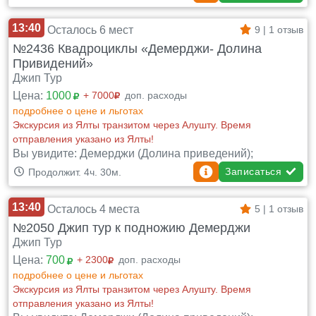
13:40
Осталось 6 мест
9 | 1 отзыв
№2436 Квадроциклы «Демерджи- Долина
Привидений»
Джип Тур
Цена:
1000
+ 7000
доп. расходы
подробнее о цене и льготах
Экскурсия из Ялты транзитом через Алушту. Время
отправления указано из Ялты!
Вы увидите: Демерджи (Долина приведений);
Записаться
Продолжит. 4ч. 30м.
13:40
Осталось 4 места
5 | 1 отзыв
№2050 Джип тур к подножию Демерджи
Джип Тур
Цена:
700
+ 2300
доп. расходы
подробнее о цене и льготах
Экскурсия из Ялты транзитом через Алушту. Время
отправления указано из Ялты!