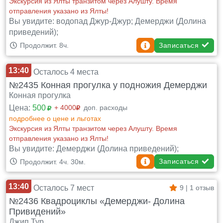
Экскурсия из Ялты транзитом через Алушту. Время
отправления указано из Ялты!
Вы увидите: водопад Джур-Джур; Демерджи (Долина
приведений);
Записаться
Продолжит. 8ч.
13:40
Осталось 4 места
№2435 Конная прогулка у подножия Демерджи
Конная прогулка
Цена:
500
+ 4000
доп. расходы
подробнее о цене и льготах
Экскурсия из Ялты транзитом через Алушту. Время
отправления указано из Ялты!
Вы увидите: Демерджи (Долина приведений);
Записаться
Продолжит. 4ч. 30м.
13:40
Осталось 7 мест
9 | 1 отзыв
№2436 Квадроциклы «Демерджи- Долина
Привидений»
Джип Тур