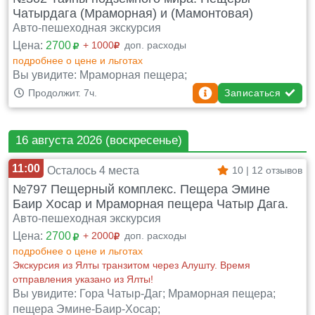
Чатырдага (Мраморная) и (Мамонтовая)
Авто-пешеходная экскурсия
Цена:
2700
+ 1000
доп. расходы
подробнее о цене и льготах
Вы увидите: Мраморная пещера;
Записаться
Продолжит. 7ч.
16 августа 2026 (воскресенье)
11:00
Осталось 4 места
10 | 12 отзывов
№797 Пещерный комплекс. Пещера Эмине
Баир Хосар и Мраморная пещера Чатыр Дага.
Авто-пешеходная экскурсия
Цена:
2700
+ 2000
доп. расходы
подробнее о цене и льготах
Экскурсия из Ялты транзитом через Алушту. Время
отправления указано из Ялты!
Вы увидите: Гора Чатыр-Даг; Мраморная пещера;
пещера Эмине-Баир-Хосар;