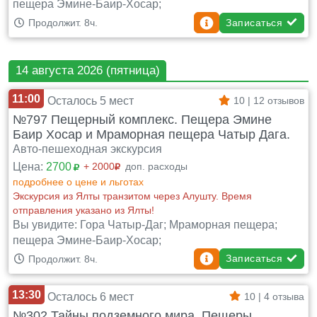
пещера Эмине-Баир-Хосар;
Записаться
Продолжит. 8ч.
14 августа 2026 (пятница)
11:00
Осталось 5 мест
10 | 12 отзывов
№797 Пещерный комплекс. Пещера Эмине
Баир Хосар и Мраморная пещера Чатыр Дага.
Авто-пешеходная экскурсия
Цена:
2700
+ 2000
доп. расходы
подробнее о цене и льготах
Экскурсия из Ялты транзитом через Алушту. Время
отправления указано из Ялты!
Вы увидите: Гора Чатыр-Даг; Мраморная пещера;
пещера Эмине-Баир-Хосар;
Записаться
Продолжит. 8ч.
13:30
Осталось 6 мест
10 | 4 отзыва
№302 Тайны подземного мира. Пещеры