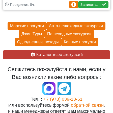
Записаться
Продолжит. 8ч.
Морские прогулки
Авто-пешеходные экскурсии
Джип Туры
Пешеходные экскурcии
Однодневные походы
Конные прогулки
Каталог всех экскурсий
Свяжитесь пожалуйста с нами, если у
Вас возникли какие либо вопросы:
Тел. :
+7 (978) 039-13-61
Или воспользуйтесь формой
обратной связи
,
и наши менеджеры ответят Вам максимально