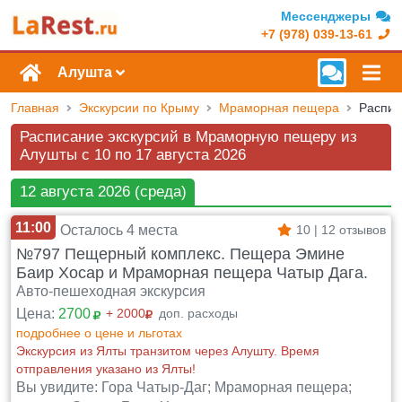
Мессенджеры
+7 (978) 039-13-61
Алушта
Главная
Экскурсии по Крыму
Мраморная пещера
Расписание экскурсий в Мраморную пещеру из
Алушты c 10 по 17 августа 2026
12 августа 2026 (среда)
11:00
Осталось 4 места
10 | 12 отзывов
№797 Пещерный комплекс. Пещера Эмине
Баир Хосар и Мраморная пещера Чатыр Дага.
Авто-пешеходная экскурсия
Цена:
2700
+ 2000
доп. расходы
подробнее о цене и льготах
Экскурсия из Ялты транзитом через Алушту. Время
отправления указано из Ялты!
Вы увидите: Гора Чатыр-Даг; Мраморная пещера;