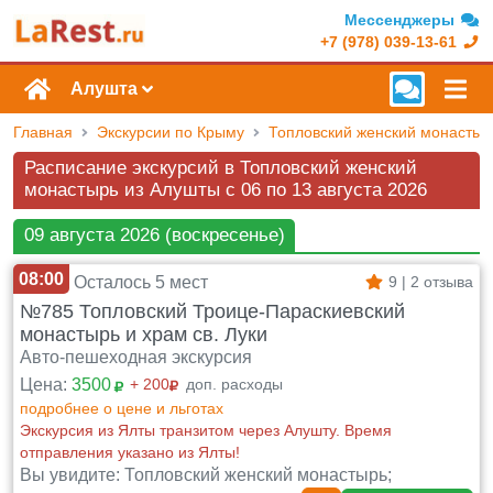
Мессенджеры
+7 (978) 039-13-61
Алушта
Главная
Экскурсии по Крыму
Топловский женский монастыр
Расписание экскурсий в Топловский женский
монастырь из Алушты c 06 по 13 августа 2026
09 августа 2026 (воскресенье)
08:00
Осталось 5 мест
9 | 2 отзыва
№785 Топловский Троице-Параскиевский
монастырь и храм св. Луки
Авто-пешеходная экскурсия
Цена:
3500
+ 200
доп. расходы
подробнее о цене и льготах
Экскурсия из Ялты транзитом через Алушту. Время
отправления указано из Ялты!
Вы увидите: Топловский женский монастырь;