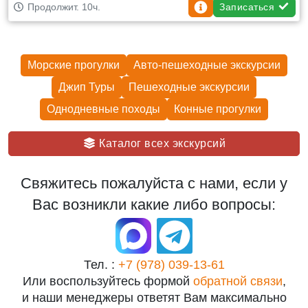
Записаться
Продолжит. 10ч.
Морские прогулки
Авто-пешеходные экскурсии
Джип Туры
Пешеходные экскурcии
Однодневные походы
Конные прогулки
Каталог всех экскурсий
Свяжитесь пожалуйста с нами, если у
Вас возникли какие либо вопросы:
Тел. :
+7 (978) 039-13-61
Или воспользуйтесь формой
обратной связи
,
и наши менеджеры ответят Вам максимально