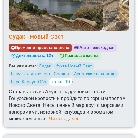
Судак - Новый Свет
Временно приостановлено
🚌
Авто-пешеходная
Длительность:
12ч.
Правила отмены
Вы увидите:
Судак
бухта Новый Свет
Генуэзская крепость Солдая
Арпатские водопады
Гора Караул-Оба
+ еще 10
Отправьтесь из Алушты к древним стенам
Генуэзской крепости и пройдите по горным тропам
Нового Света. Насыщенный маршрут с морскими
панорамами, историей генуэзцев и ароматом
можжевельника.
Читать далее