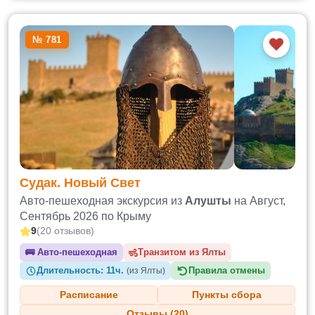
№ 781
Судак. Новый Свет
Авто-пешеходная экскурсия из
Алушты
на Август,
Сентябрь 2026 по Крыму
9
(20 отзывов)
🚌
Авто-пешеходная
Транзитом из
Длительность:
11ч.
Правила отмены
(из Ялты)
Расписание
Пункты сбора
Отзывы (20)