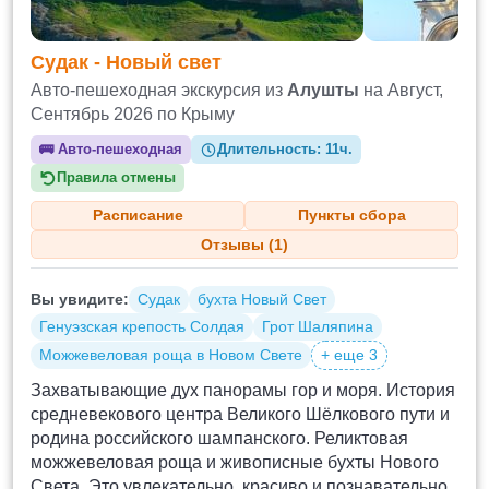
Судак - Новый свет
Авто-пешеходная экскурсия из
Алушты
на Август,
Сентябрь 2026 по Крыму
🚌
Авто-пешеходная
Длительность:
11ч.
Правила отмены
Расписание
Пункты сбора
Отзывы (1)
Вы увидите:
Судак
бухта Новый Свет
Генуэзская крепость Солдая
Грот Шаляпина
Можжевеловая роща в Новом Свете
+ еще 3
Захватывающие дух панорамы гор и моря. История
средневекового центра Великого Шёлкового пути и
родина российского шампанского. Реликтовая
можжевеловая роща и живописные бухты Нового
Света. Это увлекательно, красиво и познавательно.