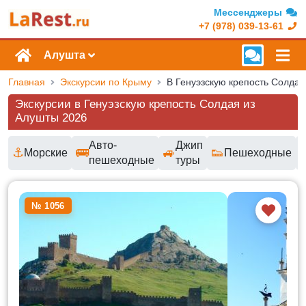
Мессенджеры
+7 (978) 039-13-61
Алушта
Главная
Экскурсии по Крыму
Экскурсии в Генуэзскую крепость Солдая из
Алушты 2026
Авто-
Джип
⚓
🚌
🚙
👟
Морские
Пешеходные
пешеходные
туры
Доступные маршруты и цены
№ 1056