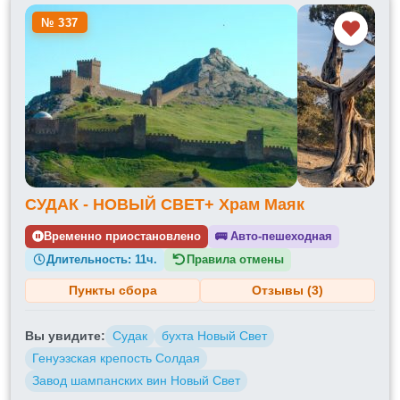
№ 337
СУДАК - НОВЫЙ СВЕТ+ Храм Маяк
Временно приостановлено
🚌
Авто-пешеходная
Длительность:
11ч.
Правила отмены
Пункты сбора
Отзывы (3)
Вы увидите:
Судак
бухта Новый Свет
Генуэзская крепость Солдая
Завод шампанских вин Новый Свет