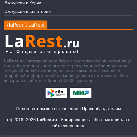
Экскурсии в Керчи
Экскурсии в Евпатории
ЛаРест \ LaRest
LaRest.ru
- экскурсионное бюро с многолетним опытом в лице
многофункционального интернет ресурса для бронирования
экскурсий онлайн и планирования отдыха с максимально
подробной информацией по маршрутам и их стоимости. Нам
доверили свой отдых более 50 000 туристов!
Пользовательское соглашение
|
Правообладателям
(c) 2016-
2026
LaRest.ru
- Копирование любого материала с
сайта запрещено.