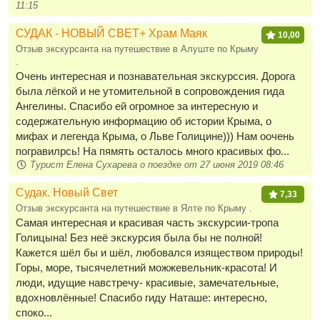
11:15
СУДАК - НОВЫЙ СВЕТ+ Храм Маяк
10,00
Отзыв экскурсанта на путешествие в Алуште по Крыму
.
Очень интересная и познавательная экскурссия. Дорога
была лёгкой и не утомительной в сопровождения гида
Ангелины. Спасибо ей огромное за интересную и
содержательную информацию об истории Крыма, о
мифах и легенда Крыма, о Льве Голицине))) Нам оочень
погравилрсь! На пямять осталось много красивых фо...
Турист Елена Сухарева о поездке от 27 июня 2019 08:46
Судак. Новый Свет
7,33
Отзыв экскурсанта на путешествие в Ялте по Крыму .
Самая интересная и красивая часть экскурсии-тропа
Голицына! Без неё экскурсия была бы не полной!
Кажется шёл бы и шёл, любовался изяществом природы!
Горы, море, тысячелетний можжевельник-красота! И
люди, идущие навстречу- красивые, замечательные,
вдохновлённые! Спасибо гиду Наташе: интересно,
споко...