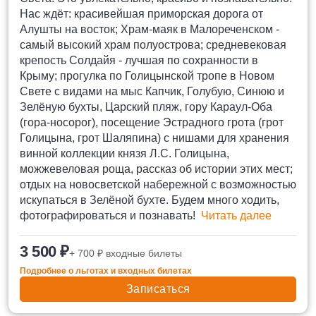
Нас ждёт: красивейшая приморская дорога от
Алушты на восток; Храм-маяк в Малореченском -
самый высокий храм полуострова; средневековая
крепость Солдайя - лучшая по сохранности в
Крыму; прогулка по Голицынской тропе в Новом
Свете с видами на мыс Капчик, Голубую, Синюю и
Зелёную бухты, Царский пляж, гору Караул-Оба
(гора-носорог), посещение Эстрадного грота (грот
Голицына, грот Шаляпина) с нишами для хранения
винной коллекции князя Л.С. Голицына,
можжевеловая роща, рассказ об истории этих мест;
отдых на новосветской набережной с возможностью
искупаться в Зелёной бухте. Будем много ходить,
фотографироваться и познавать!
Читать далее
3 500 ₽
+ 700 ₽ входные билеты
Подробнее о льготах и входных билетах
Записаться