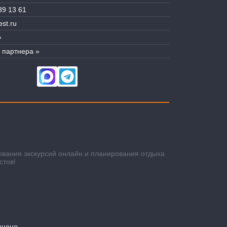
39 13 61
st.ru
»
 партнера »
ования экскурсий онлайн и планирования отдыха
стов!
ещено.