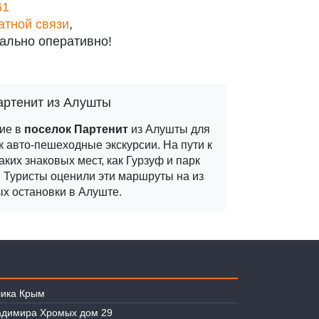
61
атной связи
,
ально оперативно!
артенит из Алушты
вие в
поселок Партенит
из Алушты для
к авто-пешеходные экскурсии. На пути к
ких знаковых мест, как Гурзуф и парк
. Туристы оценили эти маршруты на из
ых остановки в Алуште.
лика Крым
ладимира Хромых дом 29