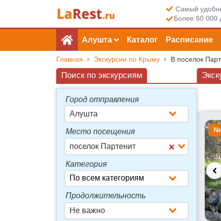
Самый удобны
Более 60 000 
Алушта
Каталог
Расписание
Главная
Экскурсии по Крыму
В поселок Пар
Поиск по экскурсиям
Экск
Город отправления
Алушта
Досту
№
Место посещения
поселок Партенит
Категория
Продолжительность
Не важно