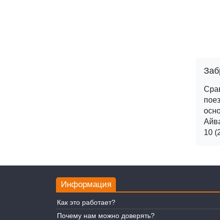
Заб
Сра
поез
осно
Айва
10 (
Информация
Как это работает?
Почему нам можно доверять?