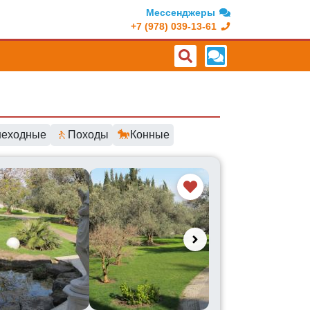
Мессенджеры
+7 (978) 039-13-61
🚶
🐎
еходные
Походы
Конные