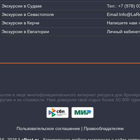
Экскурсии в Судаке
Тел.:
+7 (978) 0
Экскурсии в Севастополе
Email:
Info@LaRe
Экскурсии в Керчи
Напишите нам 
Экскурсии в Евпатории
Личный кабинет
пытом в лице многофункционального интернет ресурса для бронир
там и их стоимости. Нам доверили свой отдых более 50 000 тури
Пользовательское соглашение
|
Правообладателям
016-
2026
LaRest.ru
- Копирование любого материала с сайта запр