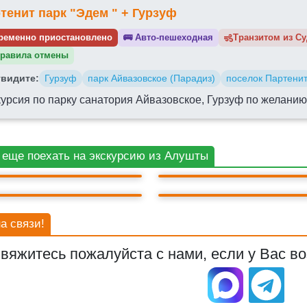
тенит парк "Эдем " + Гурзуф
ременно приостановлено
🚌
Авто-пешеходная
Транзитом из
равила отмены
видите:
Гурзуф
парк Айвазовское (Парадиз)
поселок Партени
курсия по парку санатория Айвазовское, Гурзуф по желани
ПАРК АЙВАЗОВСКОЕ
ГУРЗУФ
(ПАРАДИЗ)
 еще поехать на экскурсию из Алушты
РОНЦОВСКИЙ ДВОРЕЦ
ГОРА АЙ-ПЕТРИ
а связи!
вяжитесь пожалуйста с нами, если у Вас во