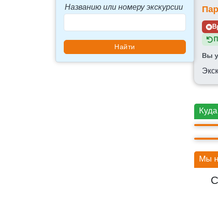
Названию или номеру экскурсии
Пар
В
П
Вы у
Экс
Куда
ВО
Мы н
С