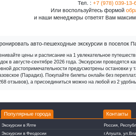
Тел. :
+7 (978) 039-13-
Или воспользуйтесь формой
обр
и наши менеджеры ответят Вам максим
ронировать авто-пешеходные экскурсии в поселок П
внивайте цены и расписание на 1 увлекательное путешест
док в августе-сентябре 2026 года.
Экскурсии проводятся ка
вной достопримечательности предусмотрены остановки у та
зовское (Парадиз).
Покупайте билеты онлайн без переплат
268 отзывов), а присоединиться можно на любой из 2 удобн
Популярные города
Контакты
Экскурсии в Ялте
Россия, Респуб
Экскурсии в Феодосии
г.Алушта, ул.В