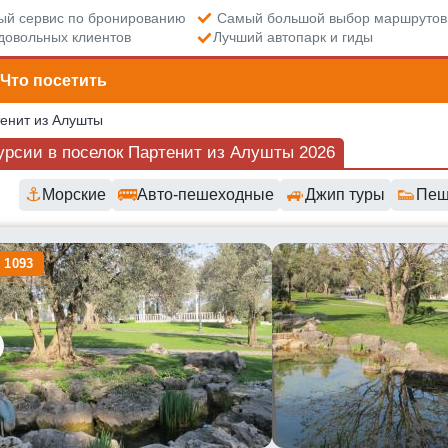
й сервис по бронированию
Самый большой выбор маршрутов
довольных клиентов
Лучший автопарк и гиды
Что посетить
тенит из Алушты
урсии в поселок Партенит из Алушты 2026
⚓
🚌
🚙
👟
Морские
Авто-пешеходные
Джип туры
Пеш
пные маршруты и цены
 1093