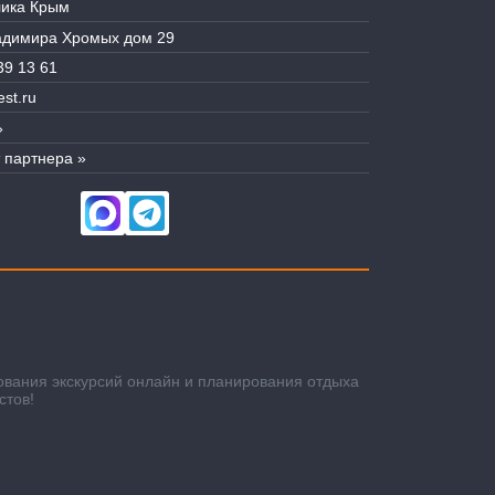
лика Крым
ладимира Хромых дом 29
39 13 61
st.ru
»
 партнера »
ования экскурсий онлайн и планирования отдыха
стов!