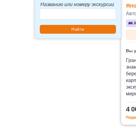
Названию или номеру экскурсии
Япо
Авт
🚌
А
Вы у
Гран
зна
бере
кар
экск
мир
4 0
Подро