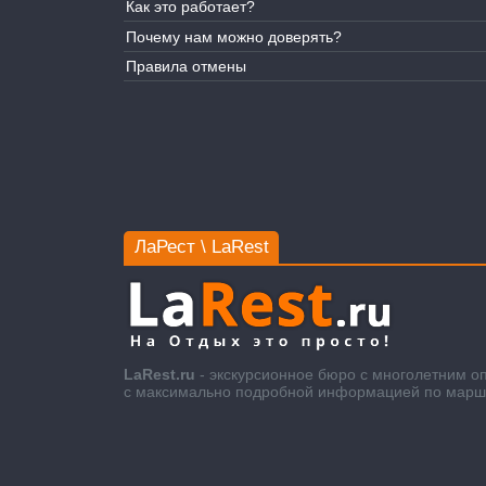
Как это работает?
Почему нам можно доверять?
Правила отмены
ЛаРест \ LaRest
LaRest.ru
- экскурсионное бюро с многолетним о
с максимально подробной информацией по маршру