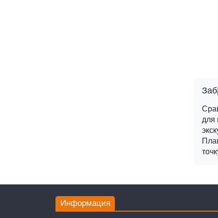
Заб
Сра
для 
экск
План
точк
Информация