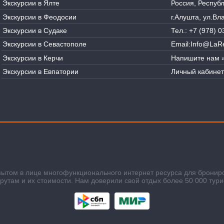
Экскурсии в Ялте
Россия, Респуб
Экскурсии в Феодосии
г.Алушта, ул.В
Экскурсии в Судаке
Тел.:
+7 (978) 0
Экскурсии в Севастополе
Email:
Info@LaRe
Экскурсии в Керчи
Напишите нам 
Экскурсии в Евпатории
Личный кабинет
пытом в лице многофункционального интернет ресурса для бронир
там и их стоимости. Нам доверили свой отдых более 50 000 тури