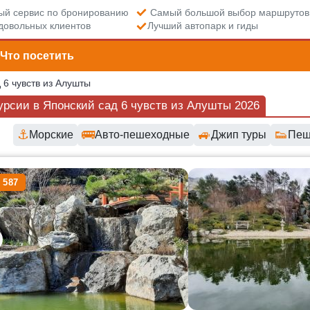
й сервис по бронированию
Самый большой выбор маршрутов
довольных клиентов
Лучший автопарк и гиды
Что посетить
 6 чувств из Алушты
урсии в Японский сад 6 чувств из Алушты 2026
⚓
🚌
🚙
👟
Морские
Авто-пешеходные
Джип туры
Пеш
пные маршруты и цены
 587