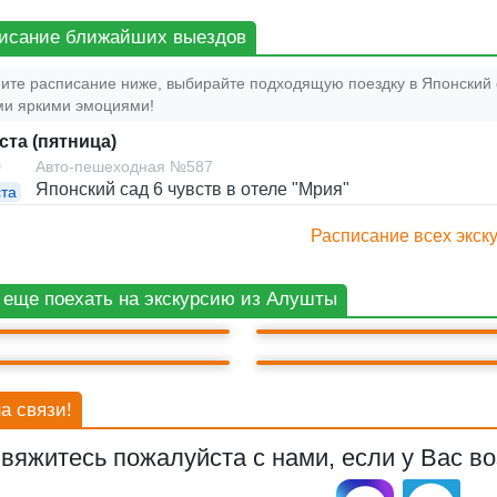
исание ближайших выездов
ите расписание ниже, выбирайте подходящую поездку в Японский с
и яркими эмоциями!
ста (пятница)
0
Авто-пешеходная №587
Японский сад 6 чувств в отеле "Мрия"
ста
Расписание всех экску
КУРОРТ МРИЯ
БАХЧИСАРАЙ
 еще поехать на экскурсию из Алушты
ГОРА АЙ-ПЕТРИ
ЛАСТОЧКИНО ГНЕЗДО
а связи!
вяжитесь пожалуйста с нами, если у Вас во