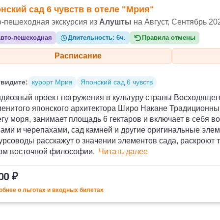
нский сад 6 чувств в отеле "Мрия"
о-пешеходная экскурсия из
Алушты
на Август, Сентябрь 20
вто-пешеходная
Длительность:
6ч.
Правила отмены
Расписание
видите:
курорт Мрия
Японский сад 6 чувств
диозный проект погружения в культуру страны Восходяще
менитого японского архитектора Широ Накане Традиционны
гу моря, занимает площадь 6 гектаров и включает в себя в
пами и черепахами, сад камней и другие оригинальные эл
урсоводы расскажут о значении элементов сада, раскроют 
ом восточной философии.
Читать далее
00 ₽
бнее о льготах и входных билетах