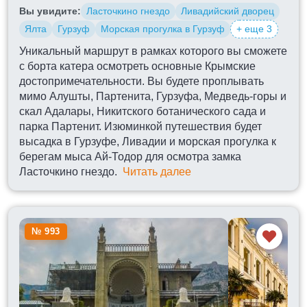
Вы увидите:
Ласточкино гнездо
Ливадийский дворец
Ялта
Гурзуф
Морская прогулка в Гурзуф
+ еще 3
Уникальный маршрут в рамках которого вы сможете
с борта катера осмотреть основные Крымские
достопримечательности. Вы будете проплывать
мимо Алушты, Партенита, Гурзуфа, Медведь-горы и
скал Адалары, Никитского ботанического сада и
парка Партенит. Изюминкой путешествия будет
высадка в Гурзуфе, Ливадии и морская прогулка к
берегам мыса Ай-Тодор для осмотра замка
Ласточкино гнездо.
Читать далее
№ 993