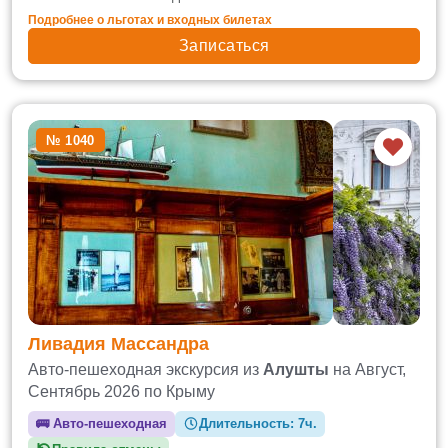
Подробнее о льготах и входных билетах
Записаться
№ 1040
Ливадия Массандра
Авто-пешеходная экскурсия из
Алушты
на Август,
Сентябрь 2026 по Крыму
🚌
Авто-пешеходная
Длительность:
7ч.