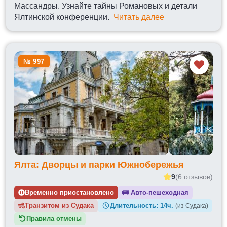
Массандры. Узнайте тайны Романовых и детали
Ялтинской конференции.
Читать далее
№ 997
Ялта: Дворцы и парки Южнобережья
9
(6 отзывов)
Временно приостановлено
🚌
Авто-пешеходная
Транзитом из
Длительность:
14ч.
(из Судака)
Правила отмены