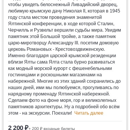
чтобы увидеть белоснежный Ливадийский дворец,
любимую крымскую дачу Николая II, которая в 1945
году стала местом проведения знаменитой
Ялтинской конференции, в ходе которой Сталин,
Черчилль и Рузвельт вершили судьбы мира. Увидим
памятник этой Большой тройке, а также памятник
царю-миротворцу Александру III. посетим домовую
церковь Романовых - Крестовоздвиженскую.
Именно благодаря царской крымской резиденции
вблизи Ялты сама Ялта стала бурно развиваться
как модный морской курорт с фешенебельными
гостиницами и роскошными магазинами на
набережной. Многие из этих зданий сохранились до
наших дней, ими мы полюбуемся, прогуливаясь по
нарядному променаду Ялтинской набережной.
Сделаем фото на фоне моря, гор и великолепных
памятников архитектуры. Ну а подробней обо всём
этом - на экскурсии. Поехали!
Читать далее
2 200 ₽
+ 200 ₽ входные билеты