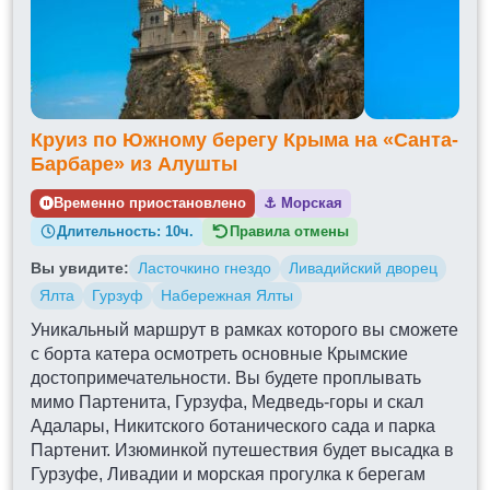
Круиз по Южному берегу Крыма на «Санта-
Барбаре» из Алушты
Временно приостановлено
⚓
Морская
Длительность:
10ч.
Правила отмены
Вы увидите:
Ласточкино гнездо
Ливадийский дворец
Ялта
Гурзуф
Набережная Ялты
Уникальный маршрут в рамках которого вы сможете
с борта катера осмотреть основные Крымские
достопримечательности. Вы будете проплывать
мимо Партенита, Гурзуфа, Медведь-горы и скал
Адалары, Никитского ботанического сада и парка
Партенит. Изюминкой путешествия будет высадка в
Гурзуфе, Ливадии и морская прогулка к берегам