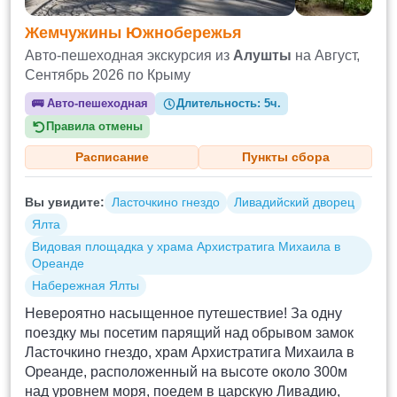
Жемчужины Южнобережья
Авто-пешеходная экскурсия из
Алушты
на Август,
Сентябрь 2026 по Крыму
🚌
Авто-пешеходная
Длительность:
5ч.
Правила отмены
Расписание
Пункты сбора
Вы увидите:
Ласточкино гнездо
Ливадийский дворец
Ялта
Видовая площадка у храма Архистратига Михаила в
Ореанде
Набережная Ялты
Невероятно насыщенное путешествие! За одну
поездку мы посетим парящий над обрывом замок
Ласточкино гнездо, храм Архистратига Михаила в
Ореанде, расположенный на высоте около 300м
над уровнем моря, поедем в царскую Ливадию,