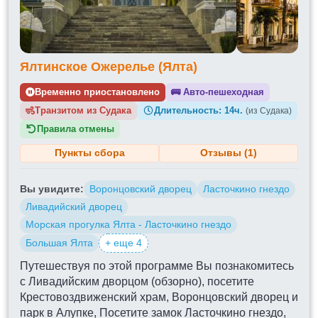
Ялтинское Ожерелье (Ялта)
Временно приостановлено
🚌
Авто-пешеходная
Транзитом из
Длительность:
14ч.
(из Судака)
Правила отмены
Пункты сбора
Отзывы (1)
Вы увидите:
Воронцовский дворец
Ласточкино гнездо
Ливадийский дворец
Морская прогулка Ялта - Ласточкино гнездо
Большая Ялта
+ еще 4
Путешествуя по этой программе Вы познакомитесь
с Ливадийским дворцом (обзорно), посетите
Крестовоздвиженский храм, Воронцовский дворец и
парк в Алупке, Посетите замок Ласточкино гнездо,