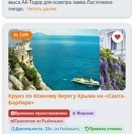
мыса Ай-Тодор для осмотра замка Ласточкино
гнездо.
Читать далее
№ 1199
Круиз по Южному берегу Крыма на «Санта-
Барбаре»
Временно приостановлено
⚓
Морская
Транзитом из
Длительность:
12ч.
Правила отмены
(из Рыбачьего)