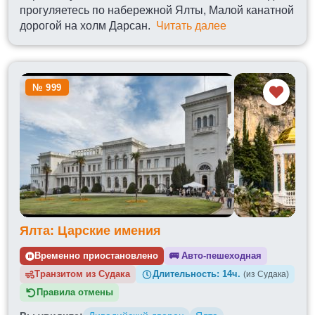
прогуляетесь по набережной Ялты, Малой канатной
дорогой на холм Дарсан.
Читать далее
№ 999
Ялта: Царские имения
Временно приостановлено
🚌
Авто-пешеходная
Транзитом из
Длительность:
14ч.
(из Судака)
Правила отмены