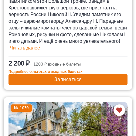
памятником этой Большой Тройке. Зайдём в
Крестовоздвиженскую церковь, где присягал на
верность России Николай II. Увидим памятник его
отцу – царю-миротворцу Александру III. Парадные
залы и жилые комнаты членов царской семьи, вещи
Романовых, рисунки и фото, сделанные Николаем II
и его детьми. И ещё очень много увлекательного!
Читать далее
2 200 ₽
+ 1200 ₽ входные билеты
Подробнее о льготах и входных билетах
Записаться
№ 1039