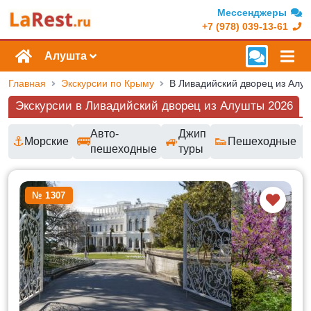
Мессенджеры
+7 (978) 039-13-61
Алушта
Главная
Экскурсии по Крыму
В Ливадийский дворец из Алу
Экскурсии в Ливадийский дворец из Алушты 2026
Авто-
Джип
⚓
🚌
🚙
👟
Морские
Пешеходные
пешеходные
туры
Доступные маршруты и цены
№ 1307