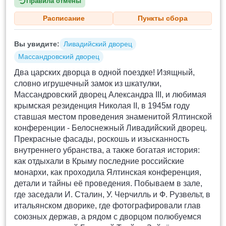
Правила отмены
Расписание
Пункты сбора
Вы увидите:
Ливадийский дворец
Массандровский дворец
Два царских дворца в одной поездке! Изящный,
словно игрушечный замок из шкатулки,
Массандровский дворец Александра III, и любимая
крымская резиденция Николая II, в 1945м году
ставшая местом проведения знаменитой Ялтинской
конференции - Белоснежный Ливадийский дворец.
Прекрасные фасады, роскошь и изысканность
внутреннего убранства, а также богатая история:
как отдыхали в Крыму последние российские
монархи, как проходила Ялтинская конференция,
детали и тайны её проведения. Побываем в зале,
где заседали И. Сталин, У. Черчилль и Ф. Рузвельт, в
итальянском дворике, где фотографировали глав
союзных держав, а рядом с дворцом полюбуемся