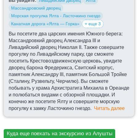
Вы увидите:
Ливадийский дворец
Ялта
Массандровский дворец
Морская прогулка Ялта - Ласточкино гнездо
Канатная дорога «Ялта — Горка»
+ еще 3
Вы посетите два царских имения Южного берега:
Массандровкий дворец Александра III и
Ливадийский дворец Николая II. Также совершите
прогулку по Ливадийскому парку, где сможете
посетить Крестовоздвиженскую церковь, увидите
дворец барона Фредерикса, Свитский корпус,
памятник Александру III, памятник Большой Тройке
(Сталину, Рузвельту, Черчилю). Вы сможете
побывать у храма Архистратига Михаила в Ореанде
и полюбаться видами с обзорной площадки. И
конечно же посетите Ялту и совершите морскую
прогулку к замку Ласточкино гнездо.
Читать далее
ВОРОНЦОВСКИЙ ДВОРЕЦ
Куда еще поехать на экскурсию из Алушты