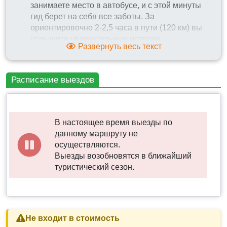
занимаете место в автобусе, и с этой минуты
гид берет на себя все заботы. За
ориентировочно 2-2,5 часа в пути (120 км) вы
услышите увлекательные истории.
Развернуть весь текст
Предусмотрена санитарная остановка.
Музейный комплекс "35-я Береговая
Батарея":
осмотр мемориала героическим
Расписание выездов
защитникам города.
Центр Севастополя:
переезд в историческую
часть города для автобусно-пешеходной
прогулки.
В настоящее время выезды по
Графская пристань и Исторический
данному маршруту не
бульвар:
знакомимся с архитектурой и
осуществляются.
парадным морским фасадом.
Выезды возобновятся в ближайший
Памятник затопленным кораблям:
туристический сезон.
осматриваем главный символ города на
фоне Севастопольской бухты.
Остановка на обед:
выделяем время, чтобы
вы могли восстановить силы перед
продолжением маршрута.
Не входит в стоимость