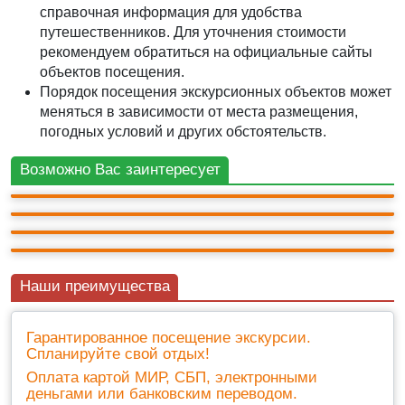
справочная информация для удобства
путешественников. Для уточнения стоимости
рекомендуем обратиться на официальные сайты
объектов посещения.
Порядок посещения экскурсионных объектов может
АВТО-ПЕШЕХОДНАЯ
АВТО-ПЕШЕХОДНАЯ
меняться в зависимости от места размещения,
Фиолент и Балаклава: скалы, море и секретный
Новый Херсонес + Севастополь
погодных условий и других обстоятельств.
бункер
3 000 ₽
АВТО-ПЕШЕХОДНАЯ
АВТО-ПЕШЕХОДНАЯ
12ч.
3 500 ₽
Возможно Вас заинтересует
+ билеты 500 ₽
Фиолент - Балаклава
Севастополь, 35 Батарея и Новый Херсонес
10ч.
+ билеты 1 500 ₽
12ч.
3 500 ₽
3 000 ₽
9
(4)
11ч.
+ билеты 500 ₽
Наши преимущества
Гарантированное посещение экскурсии.
Спланируйте свой отдых!
Оплата картой МИР, СБП, электронными
деньгами или банковским переводом.