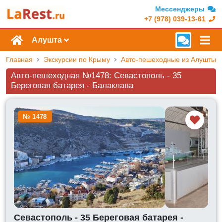
Мессенджеры
+7 (978) 039-13-61
Алушта
Главная
Экскурсии по Крыму
Авто-пешеходные из Алушты
Авто-пешеходная №1478: Севастополь - 35
Береговая батарея - Балаклава
№ 1478
Севастополь - 35 Береговая батарея -