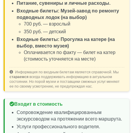
Переезд в Балаклаву:
отправляемся в
Питание, сувениры и личные расходы.
закрытую в прошлом бухту.
Входные билеты: Музей-завод по ремонту
Набережная Балаклавы и крепость
подводных лодок (на выбор)
Чембало:
прогулка у воды с обзорным
700 руб. — взрослый
видом на старинные генуэзские башни.
350 руб. — детский
Программа на выбор:
отправляемся на
Входные билеты: Прогулка на катере (на
морскую прогулку на катерах вдоль
выбор, вместо музея)
побережья (с купанием в теплое время
Оплачивается по факту — билет на катер
года) или посещаем секретный музей-завод
(стоимость уточняется на месте)
по ремонту подводных лодок.
Возвращение в город (ориентировочно
через 2-2,5 часа):
группа садится в автобус и
Информация по входным билетам является справочной. Мы
стараемся
всегда поддерживать информацию в актуальном
отправляется обратно в Алушту
состоянии. Но порой музеи и поставщики смежных услуг меняют
(протяженность 100 км, есть санитарная
ее по своему усмотрению, не предупреждая нас.
остановка). Высадка происходит на тех же
пунктах сбора, где вы присоединились утром,
Входит в стоимость
или максимально близко к ним.
Сопровождение квалифицированным
Кому подойдет этот маршрут.
экскурсоводом на протяжении всего маршрута.
Любителям военной истории и морского флота,
Услуги профессионального водителя.
желающим увидеть символы стойкости города.