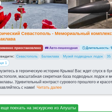
оический Севастополь - Мемориальный комплекс 
аклава
ременно приостановлено
🚌
Авто-пешеходная
Длительность:
видите:
Севастополь
Балаклава
Музей подводных лодок
35
ще 1
узитесь в героическую историю Крыма! Вас ждет спуск в б
астополя, масштабная секретная база подводных лодок и 
клавы. Удивительный контраст сурового прошлого и красот
равляйтесь с нами!
Читать далее
СЕВАСТОПОЛЬ
НОВЫЙ ХЕРСОНЕС
 еще поехать на экскурсию из Алушты
МУЗЕЙ ПОДВОДНЫХ