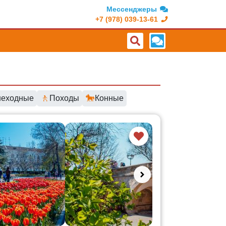
Мессенджеры
+7 (978) 039-13-61
🚶
🐎
еходные
Походы
Конные