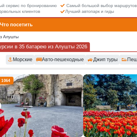
й сервис по бронированию
Самый большой выбор маршрутов
довольных клиентов
Лучший автопарк и гиды
Что посетить
из Алушты
урсии в 35 батарею из Алушты 2026
⚓
🚌
🚙
👟
Морские
Авто-пешеходные
Джип туры
Пеш
пные маршруты и цены
 1064