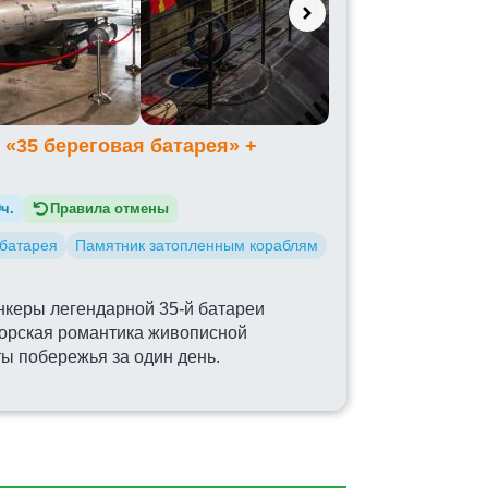
«35 береговая батарея» +
9ч.
Правила отмены
 батарея
Памятник затопленным кораблям
ункеры легендарной 35-й батареи
морская романтика живописной
ы побережья за один день.
ПАМЯТНИК
ХЕРСОНЕС ТАВРИЧЕСКИЙ
ЗАТОПЛЕННЫМ