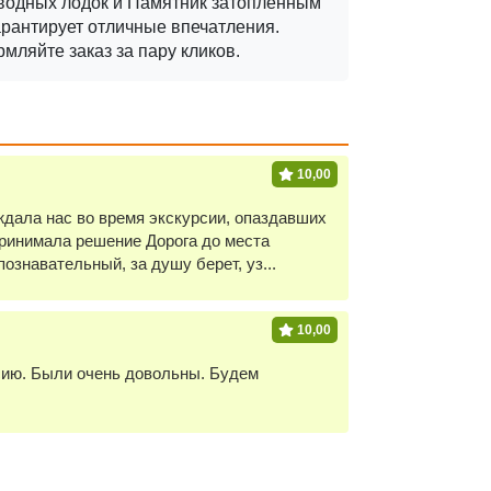
дводных лодок и Памятник затопленным
арантирует отличные впечатления.
мляйте заказ за пару кликов.
10,00
ждала нас во время экскурсии, опаздавших
ринимала решение Дорога до места
познавательный, за душу берет, уз...
10,00
сию. Были очень довольны. Будем