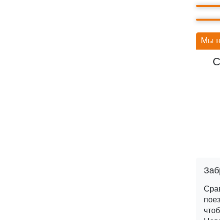
Мы н
С
Заб
Сра
поез
чтоб