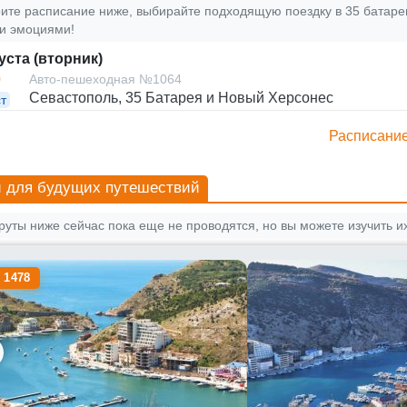
ите расписание ниже, выбирайте подходящую поездку в 35 батаре
и эмоциями!
уста (вторник)
0
Авто-пешеходная №1064
Севастополь, 35 Батарея и Новый Херсонес
т
Расписание
 для будущих путешествий
уты ниже сейчас пока еще не проводятся, но вы можете изучить их
 1478