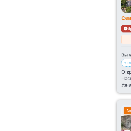
Сев
В
Вы у
+ е
Откр
Нас
Узна
№