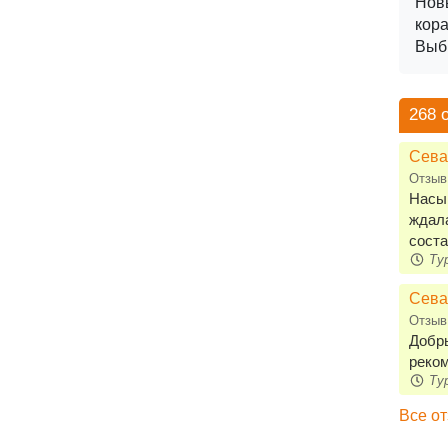
Нов
кор
Выби
268 
Сева
Отзыв
Насыщ
ждала
соста
Тур
Сева
Отзыв
Добры
реком
Тур
Все о