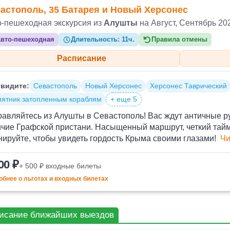
астополь, 35 Батарея и Новый Херсонес
о-пешеходная экскурсия из
Алушты
на Август, Сентябрь 20
вто-пешеходная
Длительность:
11ч.
Правила отмены
Расписание
видите:
Севастополь
Новый Херсонес
Херсонес Таврический
ятник затопленным кораблям
+ еще 5
авляйтесь из Алушты в Севастополь! Вас ждут античные р
чие Графской пристани. Насыщенный маршрут, четкий тайми
ируйте, чтобы увидеть гордость Крыма своими глазами!
Чи
00 ₽
+ 500 ₽ входные билеты
бнее о льготах и входных билетах
исание ближайших выездов