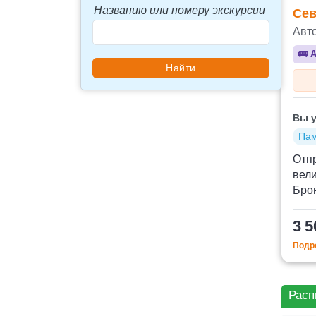
Названию или номеру экскурсии
Сев
Авт
🚌
А
Вы у
Пам
Отпр
вели
Брон
3 5
Подро
Расп