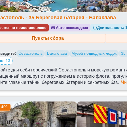
астополь - 35 Береговая батарея - Балаклава
ременно приостановлено
🚌
Авто-пешеходная
Длительность:
Пункты сбора
видите:
Севастополь
Балаклава
Музей подводных лодок
35
ще 13
ойте для себя героический Севастополь и морскую романти
ыщенный маршрут с погружением в историю флота, прогул
йте главные тайны береговых батарей и секретных баз.
Чи
 409