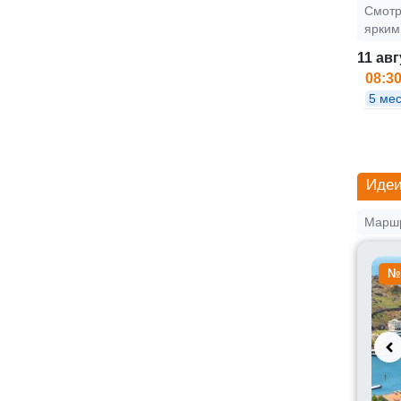
Смотр
ярким
11 авг
08:3
5 мес
Идеи
Маршр
№