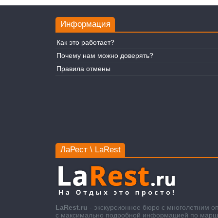
Информация
Как это работает?
Почему нам можно доверять?
Правила отмены
ЛаРест \ LaRest
LaRest.ru
- экскурсионное бюро с многолетним о
с максимально подробной информацией по маршру