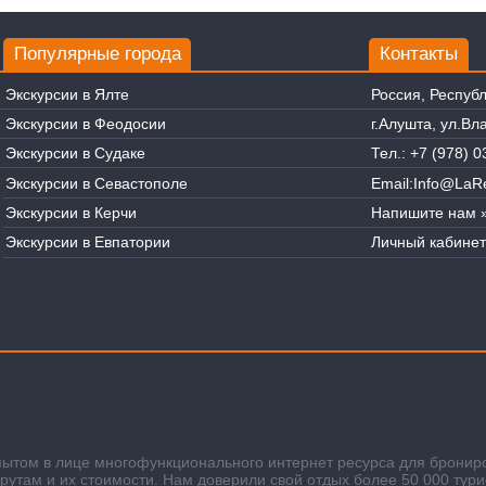
Популярные города
Контакты
Экскурсии в Ялте
Россия, Респуб
Экскурсии в Феодосии
г.Алушта, ул.В
Экскурсии в Судаке
Тел.:
+7 (978) 0
Экскурсии в Севастополе
Email:
Info@LaRe
Экскурсии в Керчи
Напишите нам 
Экскурсии в Евпатории
Личный кабинет
пытом в лице многофункционального интернет ресурса для бронир
там и их стоимости. Нам доверили свой отдых более 50 000 тури