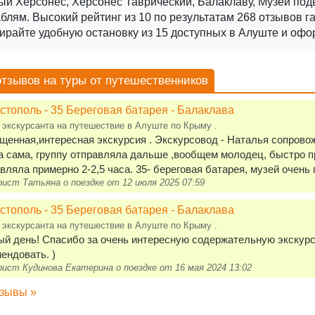
ый Херсонес, Херсонес Таврический, Балаклаву, Музей по
аблям.
Высокий рейтинг из 10 по результатам 268 отзывов г
райте удобную остановку из 15 доступных в Алуште и офор
отзывов на туры от путешественников
стополь - 35 Береговая батарея - Балаклава
 экскурсанта на путешествие в Алуште по Крыму .
енная,интересная экскурсия . Экскурсовод - Наталья сопрово
 сама, группу отправляла дальше ,вообщем молодец, быстро п
вляла примерно 2-2,5 часа. 35- береговая батарея, музей очень 
ист Татьяна о поездке от 12 июля 2025 07:59
стополь - 35 Береговая батарея - Балаклава
 экскурсанта на путешествие в Алуште по Крыму .
й день! Спасибо за очень интересную содержательную экскур
ендовать. )
ист Кудинова Екатерина о поездке от 16 мая 2024 13:02
тзывы »