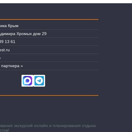
лика Крым
ладимира Хромых дом 29
39 13 61
st.ru
»
 партнера »
ования экскурсий онлайн и планирования отдыха
стов!