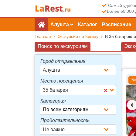
Самый удобны
Более 60 000 
Алушта
Каталог
Расписание
Главная
Экскурсии по Крыму
В 35 батарею 
Поиск по экскурсиям
Экск
Город отправления
Алушта
Досту
№
Место посещения
35 батарея
Категория
Продолжительность
Не важно