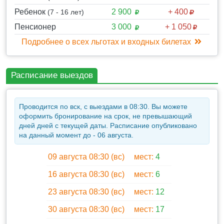
Посещение Ливадийского дворца императора
Николая II с экскурсией: знакомство с двумя
Ребенок
2 900
+ 400
(7 - 16 лет)
экспозициями: Пребывание венценосной семьи
Пенсионер
3 000
+ 1 050
в Крыму и Ялтинская конференция трёх глав
Подробнее о всех льготах и входных билетах
союзных государств И. Сталина, Ф. Рузвельта,
У. Черчилля. 1 час.
Посещение домовой церкви Романовых,
Расписание выездов
памятник Александру III, памятник И. Сталину,
У. Черчиллю, Ф. Рузвельту. 30 мин.
Проводится по вск, с выездами в 08:30. Вы можете
Обед в кафе возле смотровых площадок с видом на
оформить бронирование на срок, не превышающий
замок Ласточкино гнездо
дней дней с текущей даты. Расписание опубликовано
на данный момент до - 06 августа.
◈ Переезд в г. Алупка. 10 км. 20 мин. Посещение
09 августа 08:30 (вс)
мест:
4
дворцово-паркового комплекса М.С Воронцова.
16 августа 08:30 (вс)
мест:
6
Прогулка по пейзажному парку: озёра с
лебедями, великолепные поляны со старыми
23 августа 08:30 (вс)
мест:
12
деревьями, фонтаны, водные каскады,
северный фасад Воронцовского дворца. 1 час.
30 августа 08:30 (вс)
мест:
17
Экскурсия по парадным залам дворца: