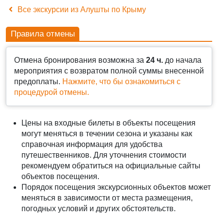
Все экскурсии из Алушты по Крыму
Правила отмены
Отмена бронирования возможна за
24 ч.
до начала
мероприятия с возвратом полной суммы внесенной
предоплаты.
Нажмите, что бы ознакомиться с
процедурой отмены.
Цены на входные билеты в объекты посещения
могут меняться в течении сезона и указаны как
справочная информация для удобства
путешественников. Для уточнения стоимости
рекомендуем обратиться на официальные сайты
объектов посещения.
Порядок посещения экскурсионных объектов может
АВТО-ПЕШЕХОДНАЯ
АВТО-ПЕШЕХОДНАЯ
меняться в зависимости от места размещения,
Жемчужины Южнобережья
Главные достопримечательности Южного
погодных условий и других обстоятельств.
берега Крыма за один день
АВТО-ПЕШЕХОДНАЯ
АВТО-ПЕШЕХОДНАЯ