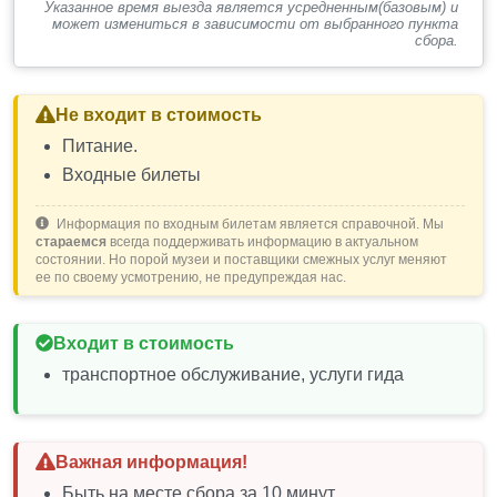
Указанное время выезда является усредненным(базовым) и
вестибюль, кабинеты графа и графини,
может измениться в зависимости от выбранного пункта
ситцевая комната, голубая гостиная, зимний
сбора.
сад, парадная столовая, бильярдная комната. В
помещениях максимально сохранена отделка,
предметы искусства, мебель, принадлежавшая
Не входит в стоимость
прежним владельцам дворца. Прекрасные
Питание.
картины и скульптуры, вазы и посуда минувшей
Входные билеты
эпохи. Заканчивается экскурсия на южных
террасах, украшенных мраморными львами.
Информация по входным билетам является справочной. Мы
45мин.
стараемся
всегда поддерживать информацию в актуальном
Свободное время для фото. 10 мин.
состоянии. Но порой музеи и поставщики смежных услуг меняют
ее по своему усмотрению, не предупреждая нас.
В маршруте предусмотрено время на обед в
кафе возле видовых площадок, с которых
можно полюбоваться замком Ласточкино
Входит в стоимость
гнездо. (обед оплачивается отдельно)
транспортное обслуживание, услуги гида
◈ Возвращение в 18-19 часов.
Важная информация!
Внимание! Время по маршруту указано
приблизительно.
Быть на месте сбора за 10 минут.