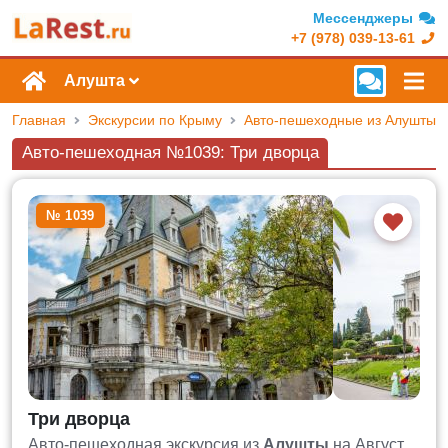
Мессенджеры
+7 (978) 039-13-61
Алушта
Главная
Экскурсии по Крыму
Авто-пешеходные из Алушты
Авто-пешеходная №1039: Три дворца
№ 1039
Три дворца
Авто-пешеходная экскурсия из
Алушты
на Август,