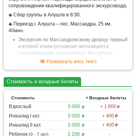
сопровождении квалифицированного экскурсовода.
◈ Сбор группы в Алуште в 8:30.
◈ Переезд г. Алушта – пос. Массандра. 25 км.
40мин.
Экскурсия по Массандровскому дворцу: первый
и второй этажи (основная экспозиция) в
сопровождении экскурсовода. Вестибюль,
бильярдная комната, столовая в рыцарском
Развернуть весь текст
стиле, кабинеты и личные покои императора и
императрицы. 40 мин.
Свободное время на придворцовой
Стоимость и входные билеты
территории: ботаническая поляна, бассейн с
золотыми рыбками и фонтаном, скульптуры
Стоимость
+ Входные билеты
мифических существ, старинные деревья,
завораживающий вид на горы. 30 мин.
Взрослый
3 000
+ 1 800
Инвалид I кат.
3 000
+ 400
Инвалид II кат.
3 000
+ 400
◈ Переезд в пос. Ливадия. 30 минут.
Ребенок
2 200
-
(0 - 7 лет)