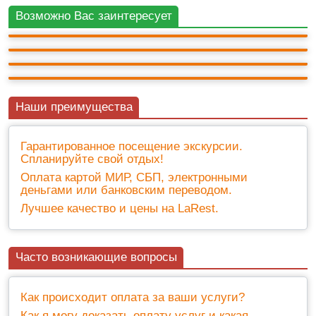
2 200 ₽
Массандра: винзавод и дворец Александра III
Воронцовский дворец - Ласточкино гнездо -
5ч.
3 000 ₽
Возможно Вас заинтересует
+ билеты 200 ₽
Ялта
12ч.
2 000 ₽
+ билеты 100 ₽
6ч.
2 500 ₽
+ билеты 2 500 ₽
8ч.
+ билеты 600 ₽
10
(6)
Наши преимущества
Гарантированное посещение экскурсии.
Спланируйте свой отдых!
Оплата картой МИР, СБП, электронными
деньгами или банковским переводом.
Лучшее качество и цены на LaRest.
Часто возникающие вопросы
Как происходит оплата за ваши услуги?
Как я могу доказать оплату услуг и какая