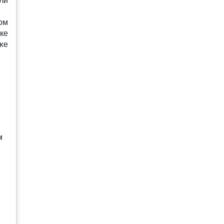
ли
ом
ке
аже
м