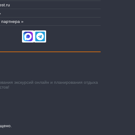
st.ru
»
 партнера »
ования экскурсий онлайн и планирования отдыха
стов!
ещено.