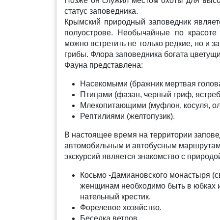
Позже он служил местом охоты для высо
статус заповедника.
Крымский природный заповедник являе
полуострове. Необычайные по красоте
можно встретить не только редкие, но и з
грибы. Флора заповедника богата цветущи
Фауна представлена:
Насекомыми (бражник мертвая голова
Птицами (фазан, черный гриф, ястреб
Млекопитающими (муфлон, косуля, ол
Рептилиями (желтопузик).
В настоящее время на территории запов
автомобильным и автобусным маршрутам 
экскурсий является знакомство с природо
Косьмо -Дамиановского монастыря (с
женщинам необходимо быть в юбках и 
нательный крестик.
Форелевое хозяйство.
Беседка ветров.