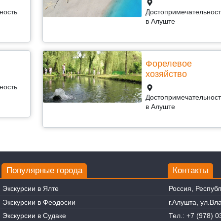
ность
Достопримечательност
в Алуште
Форелевое
хозяйство
ность
Достопримечательност
в Алуште
Популярные города
Контакты
Экскурсии в Ялте
Россия, Респуб
Экскурсии в Феодосии
г.Алушта, ул.В
Экскурсии в Судаке
Тел.:
+7 (978) 0