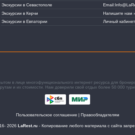
Экскурсии в Севастополе
Email:
Info@LaRe
Экскурсии в Керчи
Напишите нам 
Экскурсии в Евпатории
Личный кабинет
пытом в лице многофункционального интернет ресурса для бронир
там и их стоимости. Нам доверили свой отдых более 50 000 тури
Пользовательское соглашение
|
Правообладателям
016-
2026
LaRest.ru
- Копирование любого материала с сайта запр