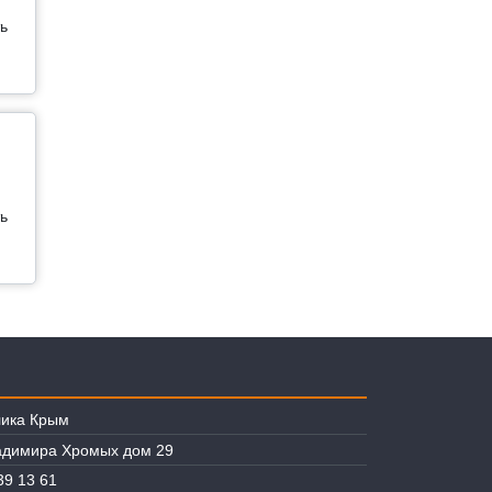
ь
ь
лика Крым
ладимира Хромых дом 29
39 13 61