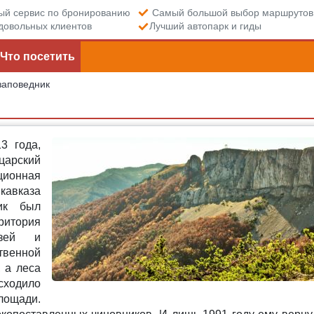
й сервис по бронированию
Самый большой выбор маршрутов
довольных клиентов
Лучший автопарк и гиды
Что посетить
заповедник
3 года,
царский
ационная
кавказа
ик был
ритория
узей и
твенной
 а леса
сходило
лощади.