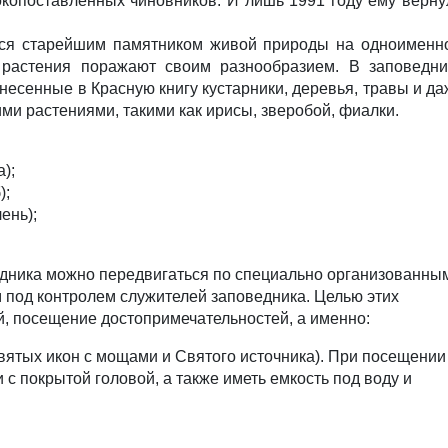
копоставленных чиновников. И лишь 1991 году ему верну
тся старейшим памятником живой природы на одноименн
 растения поражают своим разнообразием. В заповедни
анесенные в Красную книгу кустарники, деревья, травы и д
ми растениями, такими как ирисы, зверобой, фиалки.
);
);
ень);
едника можно передвигаться по специально организованны
под контролем служителей заповедника. Целью этих
й, посещение достопримечательностей, а именно:
вятых икон с мощами и Святого источника). При посещении
с покрытой головой, а также иметь емкость под воду и