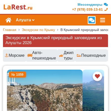
Мессенджеры
+7 (978) 039-13-61
Алушта
Главная
Экскурсии по Крыму
Экскурсии в Крымский природный заповедник из
Алушты 2026
Авто-
Джип
⚓
🚌
🚙
👟
Морские
Пешеходные
пешеходные
туры
Доступные маршруты и цены
№ 1059