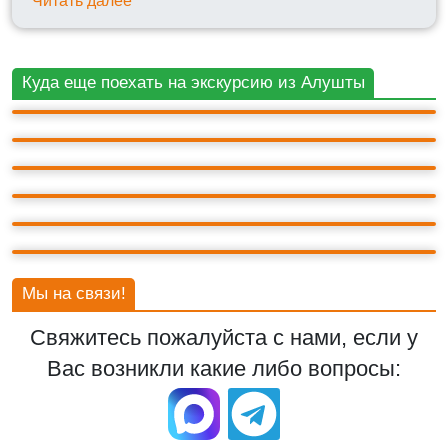
Читать далее
БАХЧИСАРАЙ
Куда еще поехать на экскурсию из Алушты
ВОРОНЦОВСКИЙ ДВОРЕЦ
ГОРА АЙ-ПЕТРИ
ЛАСТОЧКИНО ГНЕЗДО
ЛИВАДИЙСКИЙ ДВОРЕЦ
СЕВАСТОПОЛЬ
Мы на связи!
Свяжитесь пожалуйста с нами, если у
Вас возникли какие либо вопросы: