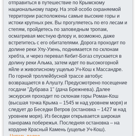
отправиться в путешествие по Крымскому
национальному парку. На этой особо охраняемой
территории расположены самые высокие горы и
истоки крупных рек. Вы прогуляетесь по его лесам и
степям, пройдетесь по заповедным тропам,
осматривая местную флору и, возможно, даже
встретитесь с его обитателями. Дорога проходит по
долине реки Улу-Узень, поднимается по склонам
хребта, и через перевал Кебит-Богаз спускается в
долину реки Альма, затем идет по высокогорной
яйле и живописному ущелью Уч-Кош к Массандре.
По горной троллейбусной трассе автобус
возвращается в Алушту. Предусмотрено посещение
госдачи "Дубрава 1" (дача Брежнева). Далее
экскурсия проходит по склонам горы Роман-Кош
(высшая точка Крыма – 1545 м над уровнем моря) и
следует до Беседки Ветров (остановка – 1427 м над
уровнем моря). Из беседки открывается широкая
панорама побережья. Последняя остановка – на
кордоне Красный Камень (ущелье Уч-Кош).