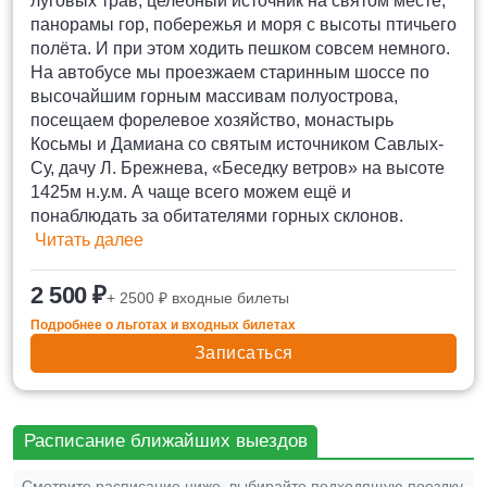
луговых трав, целебный источник на святом месте,
панорамы гор, побережья и моря с высоты птичьего
полёта. И при этом ходить пешком совсем немного.
На автобусе мы проезжаем старинным шоссе по
высочайшим горным массивам полуострова,
посещаем форелевое хозяйство, монастырь
Косьмы и Дамиана со святым источником Савлых-
Су, дачу Л. Брежнева, «Беседку ветров» на высоте
1425м н.у.м. А чаще всего можем ещё и
понаблюдать за обитателями горных склонов.
Читать далее
2 500 ₽
+ 2500 ₽ входные билеты
Подробнее о льготах и входных билетах
Записаться
Расписание ближайших выездов
Смотрите расписание ниже, выбирайте подходящую поездку