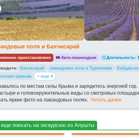
андовые поля и Бахчисарай
ременно приостановлено
🚌
Авто-пешеходная
Длительность:
видите:
Бахчисарай
лавандовое поле в Тургеневке
Байдарска
осская церковь
+ еще 4
авьтесь по местам силы Крыма и зарядитесь энергией гор.
астыри и головокружительные виды со смотровых площадок.
ать яркие фото на лавандовых полях.
Читать далее
ЛАВАНДОВОЕ ПОЛЕ В
БАХЧИСАРАЙ
ТУРГЕНЕВКЕ
 еще поехать на экскурсию из Алушты
ОРОССКАЯ ЦЕРКОВЬ
ХАНСКИЙ ДВОРЕЦ