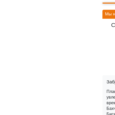
Мы н
С
Заб
Пла
увле
врем
Бахч
Бис