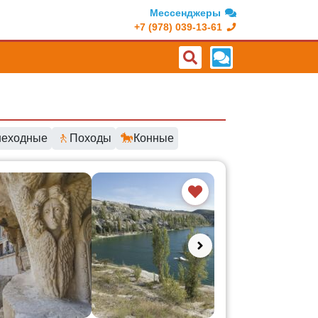
Мессенджеры
+7 (978) 039-13-61
🚶
🐎
еходные
Походы
Конные