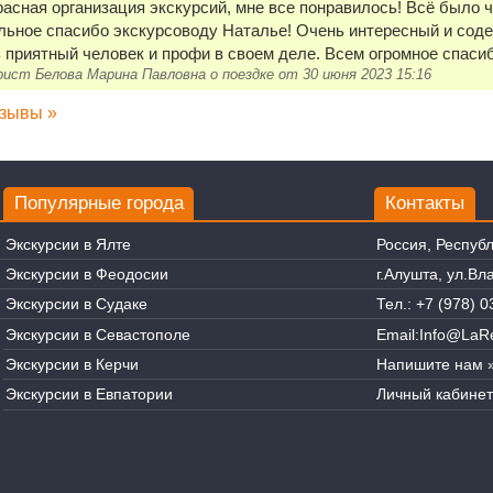
асная организация экскурсий, мне все понравилось! Всё было че
ьное спасибо экскурсоводу Наталье! Очень интересный и сод
 приятный человек и профи в своем деле. Всем огромное спаси
ист Белова Марина Павловна о поездке от 30 июня 2023 15:16
тзывы »
Популярные города
Контакты
Экскурсии в Ялте
Россия, Респуб
Экскурсии в Феодосии
г.Алушта, ул.В
Экскурсии в Судаке
Тел.:
+7 (978) 0
Экскурсии в Севастополе
Email:
Info@LaRe
Экскурсии в Керчи
Напишите нам 
Экскурсии в Евпатории
Личный кабинет