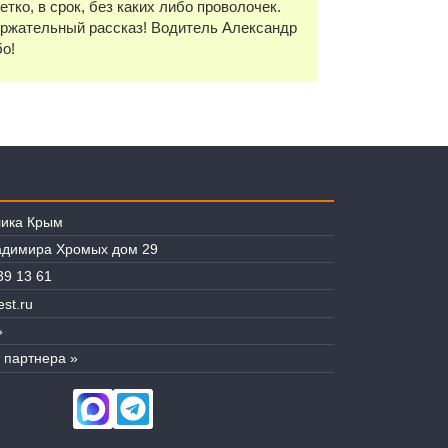
тко, в срок, без каких либо проволочек.
ержательный рассказ! Водитель Александр
бо!
лика Крым
ладимира Хромых дом 29
39 13 61
st.ru
»
 партнера »