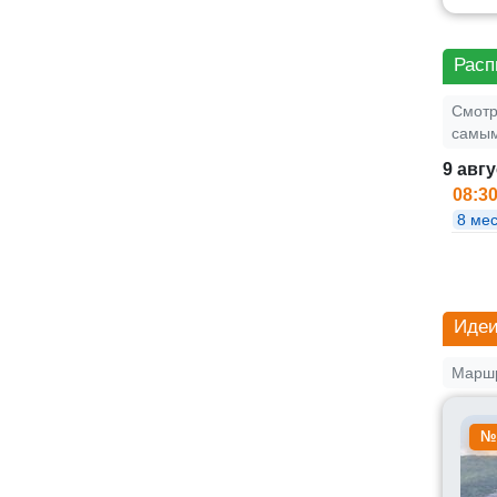
Расп
Смотр
самым
9 авг
08:3
8 мес
Идеи
Маршр
№