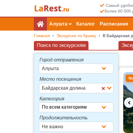
Самый удобны
Более 60 000 
Алушта
Каталог
Расписание
Главная
Экскурсии по Крыму
В Байдарская 
Поиск по экскурсиям
Экск
Город отправления
Алушта
Досту
№
Место посещения
Байдарская долина
Категория
Продолжительность
Не важно