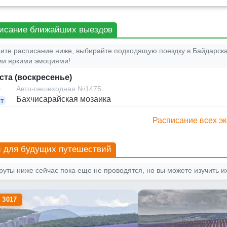
исание ближайших выездов
ите расписание ниже, выбирайте подходящую поездку в Байдарска
и яркими эмоциями!
уста (воскресенье)
0
Авто-пешеходная №1475
Бахчисарайская мозаика
т
Расписание всех эк
 для будущих путешествий
уты ниже сейчас пока еще не проводятся, но вы можете изучить их
 3017