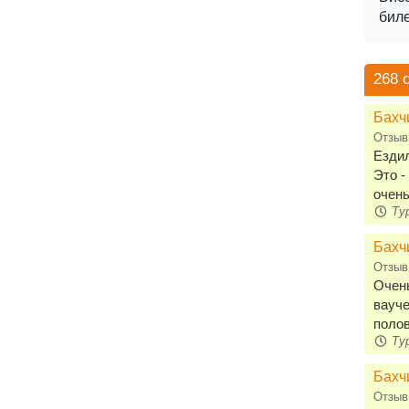
биле
268 
Бахч
Отзыв
Ездил
Это -
очень
Тур
Бахч
Отзыв
Очень
вауче
полов
Тур
Бахч
Отзыв