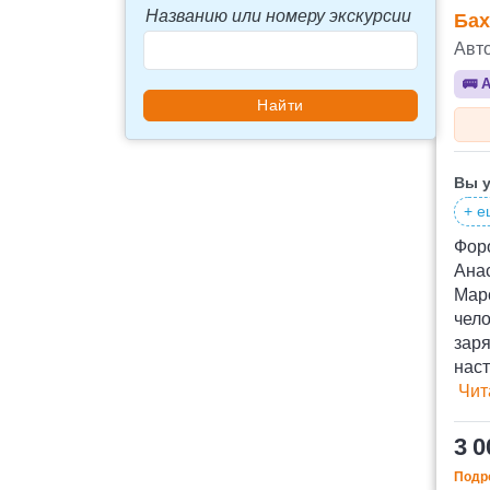
Названию или номеру экскурсии
Бах
Авт
🚌
А
Вы у
+ е
Форо
Анас
Марс
чел
заря
наст
Чит
3 0
Подро