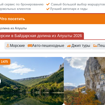
й сервис по бронированию
Самый большой выбор маршрутов
довольных клиентов
Лучший автопарк и гиды
Что посетить
долина из Алушты
урсии в Байдарская долина из Алушты 2026
⚓
🚌
🚙
👟
Морские
Авто-пешеходные
Джип туры
Пеш
пные маршруты и цены
 1475