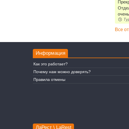
Прекр
Отдел
очень
Тур
Все о
Информация
Как это работает?
Почему нам можно доверять?
Правила отмены
ЛаРест \ LaRest