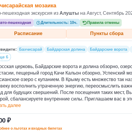
чисарайская мозаика
о-пешеходная экскурсия из
Алушты
на Август, Сентябрь 20
вто-пешеходная
Длительность:
10ч.
Правила отмены
Расписание
Пункты сбора
видите:
Бахчисарай
Байдарская долина
Байдарские ворота
ще 6
сская церковь, Байдарские ворота и долина обзорно, озер
тасии, пещерный город Качи Кальон обзорно, Успенский м
ианское озеро с купанием. В Крыму есть множество так н
овеку восполнить утраченную энергию, переосмыслить важн
д для будущих свершений. После посещения таких мест, Вы
рой, сбалансируете внутренние силы. Приглашаем вас в эт
ать далее
00 ₽
бнее о льготах и входных билетах