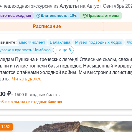
о-пешеходная экскурсия из
Алушты
на Август, Сентябрь 20
вто-пешеходная
Длительность:
10ч.
Правила отмены
Расписание
видите:
мыс Фиолент
Балаклава
Музей подводных лодок
Фо
уэзская крепость Чембало
+ еще 8
ледам Пушкина и греческих легенд! Отвесные скалы, свеж
тыни и гулкие тоннели базы подлодок. Насыщенный маршру
таются с тайнами холодной войны. Мы выстроили логистику
шать.
Читать далее
00 ₽
+ 1500 ₽ входные билеты
бнее о льготах и входных билетах
 1452