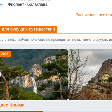
Фиолент - Балаклава
т
Расписание всех э
 для будущих путешествий
уты ниже сейчас пока еще не проводятся, но вы можете изучить их
 2003
удес Крыма