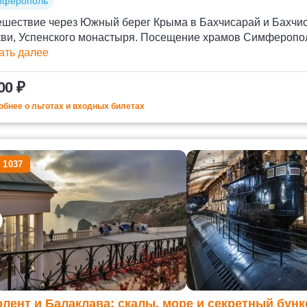
мферополь
ешествие через Южный берег Крыма в Бахчисарай и Бахчи
кви, Успенского монастыря. Посещение храмов Симферополя
ать далее
00 ₽
бнее о льготах и входных билетах
 1037
лент и Балаклава: скалы, море и секретный бунк