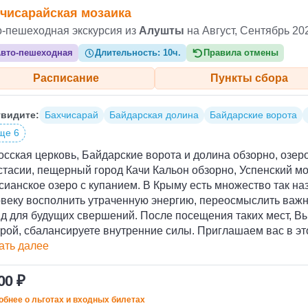
чисарайская мозаика
о-пешеходная экскурсия из
Алушты
на Август, Сентябрь 20
вто-пешеходная
Длительность:
10ч.
Правила отмены
Расписание
Пункты сбора
видите:
Бахчисарай
Байдарская долина
Байдарские ворота
ще 6
сская церковь, Байдарские ворота и долина обзорно, озер
тасии, пещерный город Качи Кальон обзорно, Успенский м
ианское озеро с купанием. В Крыму есть множество так н
овеку восполнить утраченную энергию, переосмыслить важн
д для будущих свершений. После посещения таких мест, Вы
рой, сбалансируете внутренние силы. Приглашаем вас в эт
ать далее
00 ₽
бнее о льготах и входных билетах