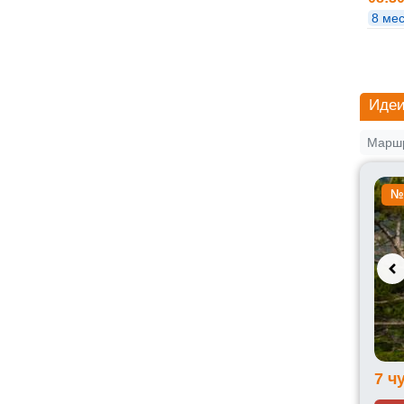
8 мес
Идеи
Маршр
№
7 ч