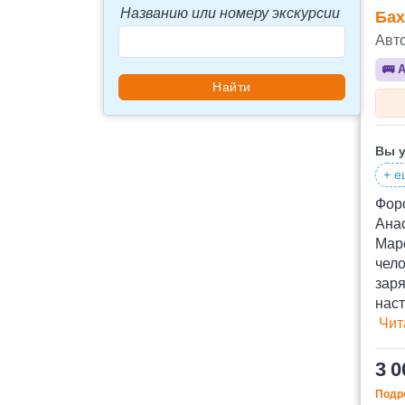
Названию или номеру экскурсии
Бах
Авт
🚌
А
Вы у
+ е
Форо
Анас
Марс
чел
заря
наст
Чит
3 0
Подро