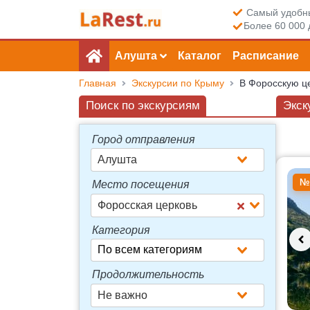
Самый удобны
Более 60 000 
Алушта
Каталог
Расписание
Главная
Экскурсии по Крыму
В Форосскую ц
Поиск по экскурсиям
Экск
Город отправления
Алушта
Досту
№
Место посещения
Форосская церковь
Категория
Продолжительность
Не важно