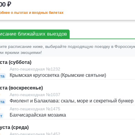
00 ₽
бнее о льготах и входных билетах
исание ближайших выездов
ите расписание ниже, выбирайте подходящую поездку в Форосскую
и яркими эмоциями!
ста (суббота)
0
Авто-пешеходная №1232
Крымская кругосветка (Крымские святыни)
ста
уста (воскресенье)
0
Авто-пешеходная №1037
Фиолент и Балаклава: скалы, море и секретный бункер
ста
0
Авто-пешеходная №1475
Бахчисарайская мозаика
т
уста (среда)
0
Авто-пешеходная №1452