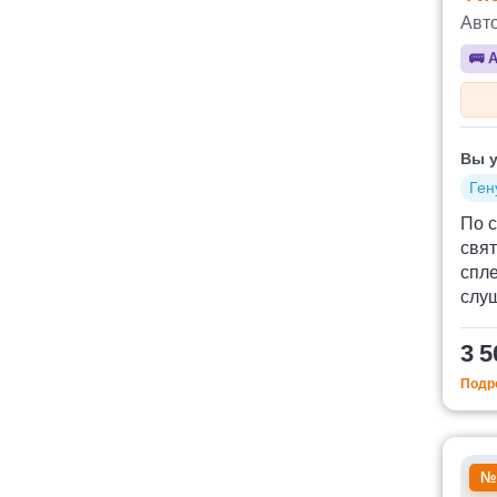
Авт
🚌
А
Вы у
Ген
По с
свя
спле
слу
3 5
Подро
№