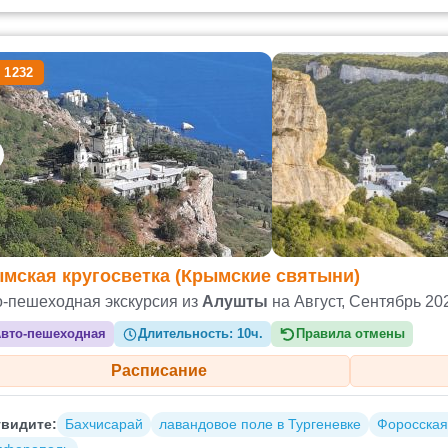
 1232
мская кругосветка (Крымские святыни)
о-пешеходная экскурсия из
Алушты
на Август, Сентябрь 20
вто-пешеходная
Длительность:
10ч.
Правила отмены
Расписание
видите:
Бахчисарай
лавандовое поле в Тургеневке
Форосская