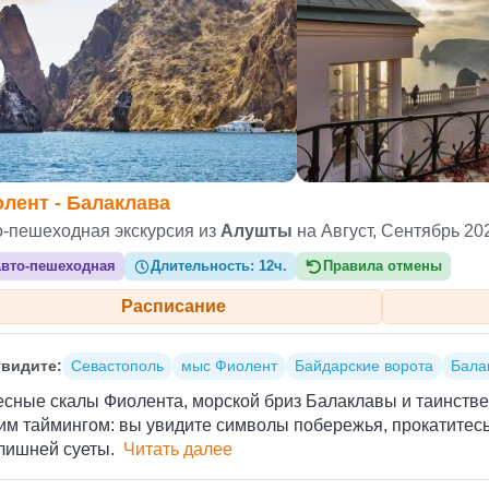
лент - Балаклава
о-пешеходная экскурсия из
Алушты
на Август, Сентябрь 20
вто-пешеходная
Длительность:
12ч.
Правила отмены
Расписание
видите:
Севастополь
мыс Фиолент
Байдарские ворота
Бала
есные скалы Фиолента, морской бриз Балаклавы и таинств
им таймингом: вы увидите символы побережья, прокатитесь
 лишней суеты.
Читать далее