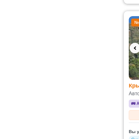
№
Кры
Авт
🚌
А
Вы у