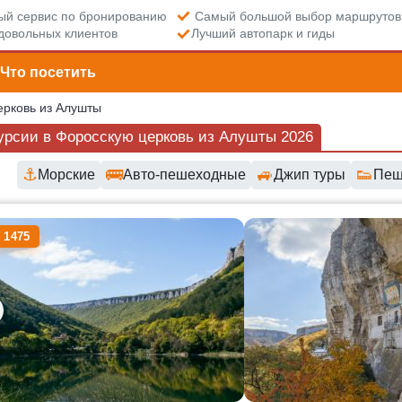
й сервис по бронированию
Самый большой выбор маршрутов
довольных клиентов
Лучший автопарк и гиды
Что посетить
ерковь из Алушты
урсии в Форосскую церковь из Алушты 2026
⚓
🚌
🚙
👟
Морские
Авто-пешеходные
Джип туры
Пеш
пные маршруты и цены
 1475