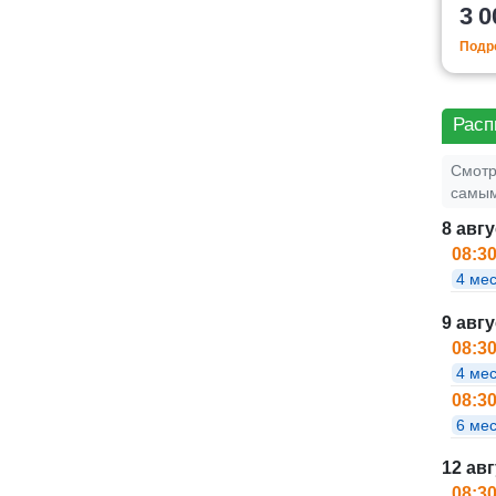
3 0
Подро
Расп
Смотр
самым
8 авгу
08:3
4 ме
9 авг
08:3
4 ме
08:3
6 мес
12 авг
08:3