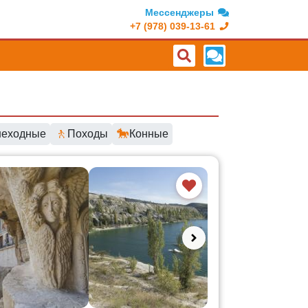
Мессенджеры
+7 (978) 039-13-61
🚶
🐎
еходные
Походы
Конные