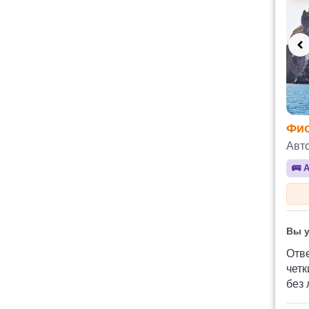
Фио
Авт
🚌
А
Вы у
Отв
четк
без