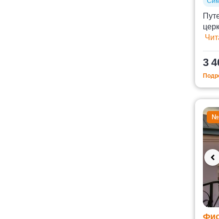
Си
Пут
цер
Чит
3 4
Подро
№
Фио