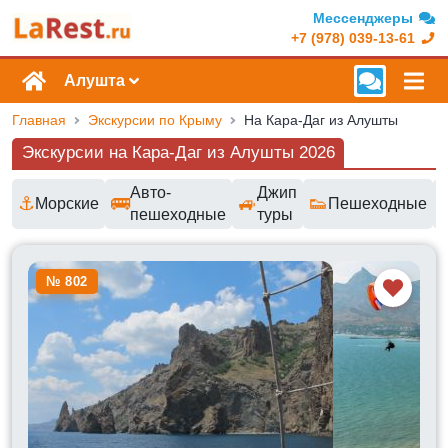
Мессенджеры
+7 (978) 039-13-61
Алушта
Главная
Экскурсии по Крыму
На Кара-Даг из Алушты
Экскурсии на Кара-Даг из Алушты 2026
Авто-
Джип
⚓
🚌
🚙
👟
Морские
Пешеходные
пешеходные
туры
Доступные маршруты и цены
№ 802