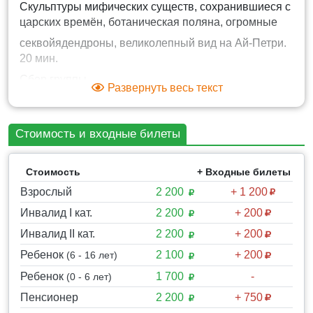
Скульптуры мифических существ, сохранившиеся с
царских времён, ботаническая поляна, огромные
секвойядендроны, великолепный вид на Ай-Петри.
20 мин.
Сбор группы.
Развернуть весь текст
Переезд в Ливадию. 30 мин.
Экскурсия по Ливадийскому дворцу (основная
Стоимость и входные билеты
экспозиция).
Парадные залы, личные кабинеты и покои
Стоимость
+ Входные билеты
венценосной семьи, Итальянский дворик и многое
другое. Всё в сопровождении экскурсовода. 1 час.
Взрослый
2 200
+ 1 200
Возле дворца посещаем Крестовоздвиженскую
Инвалид I кат.
2 200
+ 200
церковь Романовых, смотрим памятник И. Сталину,
Инвалид II кат.
2 200
+ 200
У. Черчиллю, Ф. Рузвельту; памятник Александру III.
30 мин.
Ребенок
2 100
+ 200
(6 - 16 лет)
Сбор группы. Переезд в Алушту. 1,5 часа.
Ребенок
1 700
-
(0 - 6 лет)
Время по маршруту указано приблизительно.
Пенсионер
2 200
+ 750
Порядок посещения объектов может меняться.