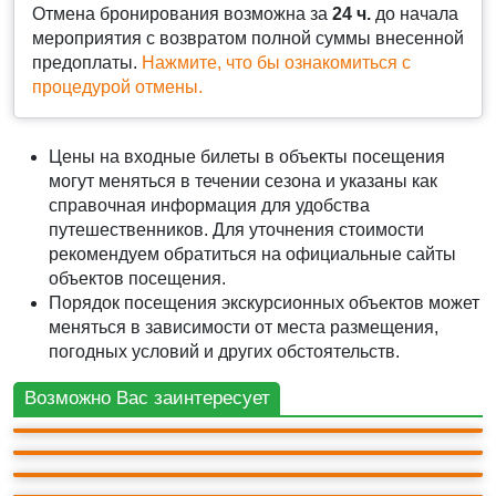
Отмена бронирования возможна за
24 ч.
до начала
мероприятия с возвратом полной суммы внесенной
предоплаты.
Нажмите, что бы ознакомиться с
процедурой отмены.
Цены на входные билеты в объекты посещения
могут меняться в течении сезона и указаны как
справочная информация для удобства
путешественников. Для уточнения стоимости
рекомендуем обратиться на официальные сайты
объектов посещения.
Порядок посещения экскурсионных объектов может
АВТО-ПЕШЕХОДНАЯ
меняться в зависимости от места размещения,
Жемчужины Южнобережья
АВТО-ПЕШЕХОДНАЯ
погодных условий и других обстоятельств.
Массандра: винзавод и дворец Александра III
АВТО-ПЕШЕХОДНАЯ
2 200 ₽
Три дворца
АВТО-ПЕШЕХОДНАЯ
5ч.
2 000 ₽
Возможно Вас заинтересует
+ билеты 200 ₽
Дворцы и парки Южнобережья (Три дворца)
6ч.
3 000 ₽
+ билеты 2 500 ₽
10ч.
3 000 ₽
+ билеты 1 800 ₽
10ч.
+ билеты 1 700 ₽