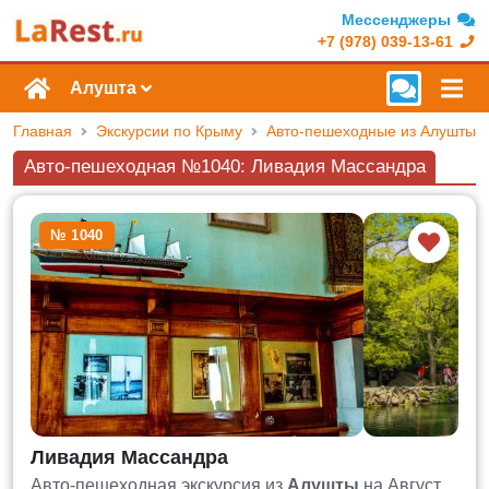
Мессенджеры
+7 (978) 039-13-61
Алушта
Главная
Экскурсии по Крыму
Авто-пешеходные из Алушты
Авто-пешеходная №1040: Ливадия Массандра
№ 1040
Ливадия Массандра
Авто-пешеходная экскурсия из
Алушты
на Август,