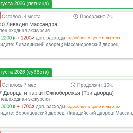
вгуста 2026 (пятница)
Осталось 4 места
Продолжит. 7ч.
0 Ливадия Массандра
пешеходная экскурсия
:
2200
+ 1200
доп. расходы
подробнее о цене и льготах
идите: Ливадийский дворец; Массандровский дворец;
вгуста 2026 (суббота)
Осталось 7 мест
Продолжит. 10ч.
 Дворцы и парки Южнобережья (Три дворца)
пешеходная экскурсия
:
3000
+ 1700
доп. расходы
подробнее о цене и льготах
идите: Воронцовский дворец; Ливадийский дворец; Массан