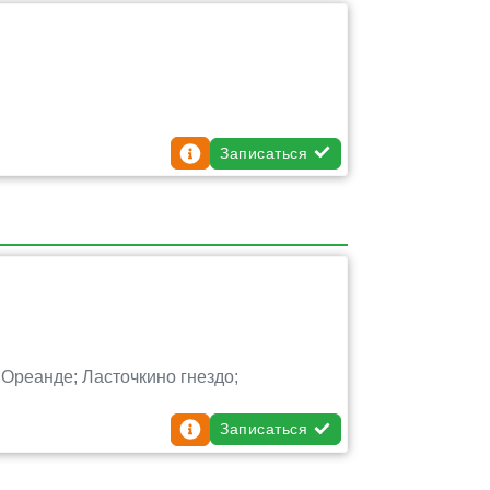
Записаться
Ореанде; Ласточкино гнездо;
Записаться