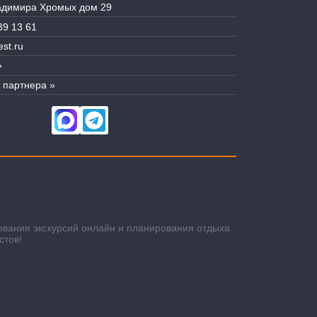
ладимира Хромых дом 29
39 13 61
st.ru
»
 партнера »
ования экскурсий онлайн и планирования отдыха
стов!