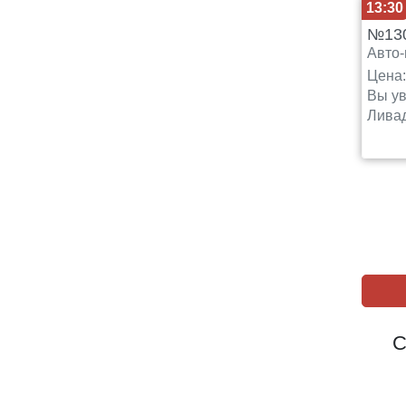
13:30
№13
Авто-
Цена
Вы ув
Ливад
С