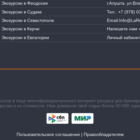
Экскурсии в Феодосии
г.Алушта, ул.В
Экскурсии в Судаке
Тел.:
+7 (978) 0
Экскурсии в Севастополе
Email:
Info@LaRe
Экскурсии в Керчи
Напишите нам 
Экскурсии в Евпатории
Личный кабинет
пытом в лице многофункционального интернет ресурса для бронир
там и их стоимости. Нам доверили свой отдых более 50 000 тури
Пользовательское соглашение
|
Правообладателям