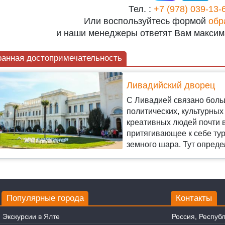
Тел. :
+7 (978) 039-13-
Или воспользуйтесь формой
обр
и наши менеджеры ответят Вам максим
анная достопримечательность
Ливадийский дворец
С Ливадией связано боль
политических, культурны
креативных людей почти в
притягивающее к себе ту
земного шара. Тут опред
Популярные города
Контакты
Экскурсии в Ялте
Россия, Респуб