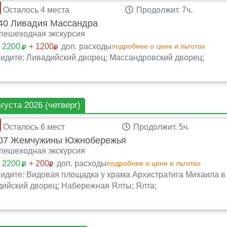
Осталось 4 места
Продолжит. 7ч.
0 Ливадия Массандра
пешеходная экскурсия
:
2200
+ 1200
доп. расходы
подробнее о цене и льготах
идите: Ливадийский дворец; Массандровский дворец;
вгуста 2026 (четверг)
Осталось 6 мест
Продолжит. 5ч.
07 Жемчужины Южнобережья
пешеходная экскурсия
:
2200
+ 200
доп. расходы
подробнее о цене и льготах
идите: Видовая площадка у храма Архистратига Михаила в 
ийский дворец; Набережная Ялты; Ялта;