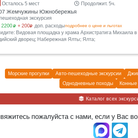
Осталось 5 мест
Продолжит. 5ч.
07 Жемчужины Южнобережья
пешеходная экскурсия
:
2200
+ 200
доп. расходы
подробнее о цене и льготах
идите: Видовая площадка у храма Архистратига Михаила в 
ийский дворец; Набережная Ялты; Ялта;
Морские прогулки
Авто-пешеходные экскурсии
Джи
Однодневные походы
Конные 
Каталог всех экскурс
вяжитесь пожалуйста с нами, если у Вас во