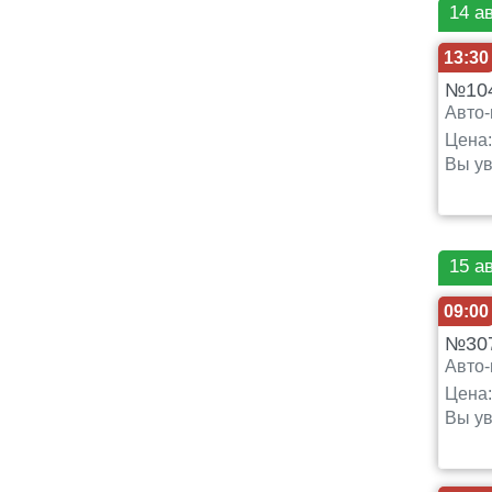
14 а
13:30
№104
Авто-
Цена
Вы ув
15 а
09:00
№307
Авто-
Цена
Вы ув