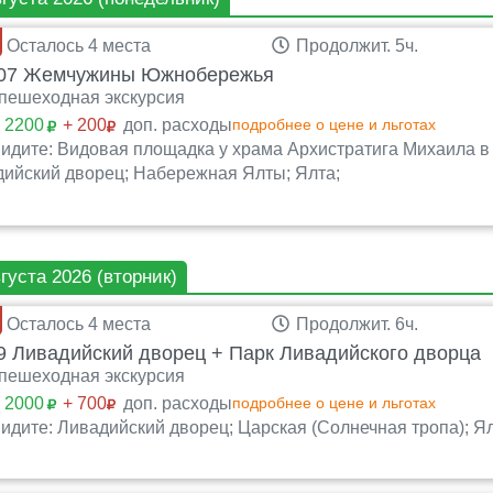
Осталось 4 места
Продолжит. 5ч.
07 Жемчужины Южнобережья
пешеходная экскурсия
:
2200
+ 200
доп. расходы
подробнее о цене и льготах
идите: Видовая площадка у храма Архистратига Михаила в 
ийский дворец; Набережная Ялты; Ялта;
вгуста 2026 (вторник)
Осталось 4 места
Продолжит. 6ч.
 Ливадийский дворец + Парк Ливадийского дворца
пешеходная экскурсия
:
2000
+ 700
доп. расходы
подробнее о цене и льготах
идите: Ливадийский дворец; Царская (Солнечная тропа); Ял