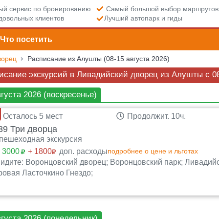
й сервис по бронированию
Самый большой выбор маршрутов
довольных клиентов
Лучший автопарк и гиды
Что посетить
ворец
Расписание из Алушты (08-15 августа 2026)
исание экскурсий в Ливадийский дворец из Алушты c 08
вгуста 2026 (воскресенье)
Осталось 5 мест
Продолжит. 10ч.
9 Три дворца
пешеходная экскурсия
:
3000
+ 1800
доп. расходы
подробнее о цене и льготах
идите: Воронцовский дворец; Воронцовский парк; Ливадий
овая Ласточкино Гнездо;
вгуста 2026 (понедельник)