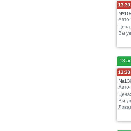
13:30
№104
Авто-
Цена
Вы ув
13 а
13:30
№13
Авто-
Цена
Вы ув
Ливад