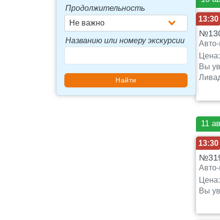
Продолжительность
13:30
Не важно
№13
Названию или номеру экскурсии
Авто-
Цена
Вы ув
Ливад
11 а
13:30
№319
Авто-
Цена
Вы ув