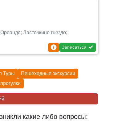
Ореанде; Ласточкино гнездо;
Записаться
п Туры
Пешеходные экскурcии
прогулки
ий
зникли какие либо вопросы: