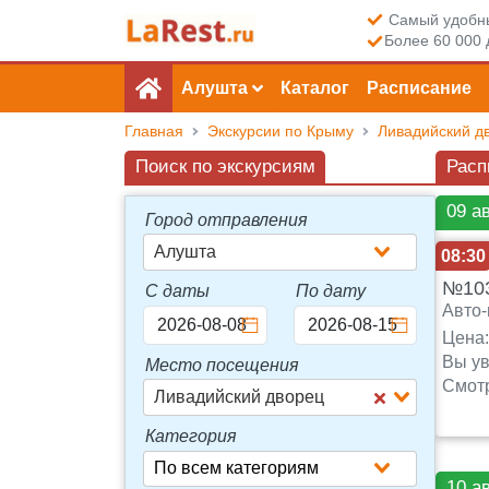
Самый удобны
Более 60 000 
Алушта
Каталог
Расписание
Главная
Экскурсии по Крыму
Ливадийский д
Поиск по экскурсиям
Расп
09 а
Город отправления
Алушта
08:30
№103
С даты
По дату
Авто-
Цена
Вы ув
Место посещения
Смотр
Ливадийский дворец
Категория
10 а